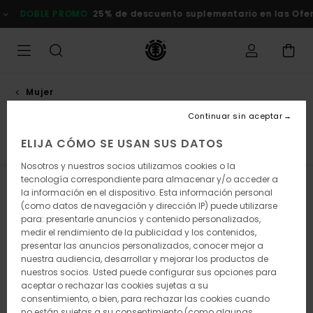
Saltar
O
25% de descuento suplementario en las Ofertas
Comprar ah
a
la
selección
de
la
cuadrícula
de
Mujer
productos
Colecciones
Continuar sin aceptar
ELIJA CÓMO SE USAN SUS DATOS
Ropa
Colecciones
Nosotros y nuestros socios utilizamos cookies o la
tecnología correspondiente para almacenar y/o acceder a
Filtrar y Ordenar
50
Resultados
la información en el dispositivo. Esta información personal
(como datos de navegación y dirección IP) puede utilizarse
Saltar
Ir
para: presentarle anuncios y contenido personalizados,
a
a
medir el rendimiento de la publicidad y los contenidos,
criterios
ordenar
presentar las anuncios personalizados, conocer mejor a
de
por
nuestra audiencia, desarrollar y mejorar los productos de
búsqueda
nuestros socios. Usted puede configurar sus opciones para
aceptar o rechazar las cookies sujetas a su
consentimiento, o bien, para rechazar las cookies cuando
no están sujetas a su consentimiento (como algunas