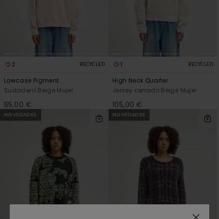
2
1
RECYCLED
RECYCLED
Lowcase Pigment
High Neck Quarter
Sudadera Beige Mujer
Jersey cerrado Beige Mujer
65,00 €
105,00 €
NOVEDADES
NOVEDADES