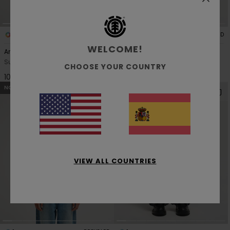
1
1
RECYCLED
RECYCLED
WELCOME!
Analog
Hairy Checks
Sudadera Verde Mujer
Cárdigan de punto Azul Mujer
CHOOSE YOUR COUNTRY
105,00 €
95,00 €
NOVEDADES
NOVEDADES
VIEW ALL COUNTRIES