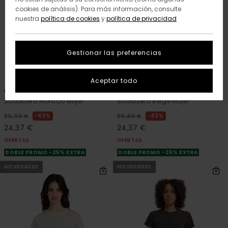
cookies de análisis). Para más información, consulte
nuestra
política de cookies
y
política de privacidad
Gestionar las preferencias
2
2
RECYCLED
RECYCLED
Aceptar todo
Cornell 3.0
Cornell 3.0
Sudadera Morado Mujer
Sudadera Beige Mujer
63%
63%
65,00 €
65,00 €
24,37 €
24,37 €
OFERTAS
OFERTAS
DOBLE PROMO -25% EXTRA
DOBLE PROMO -25% EXTRA
NOVEDADES
NOVEDADES