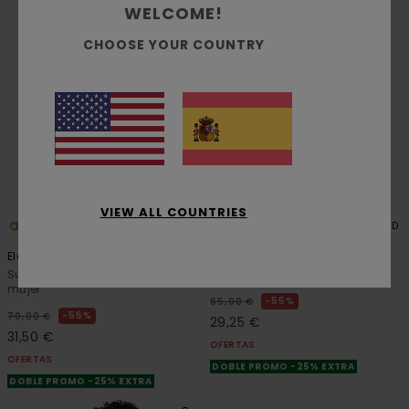
WELCOME!
CHOOSE YOUR COUNTRY
VIEW ALL COUNTRIES
2
2
RECYCLED
RECYCLED
Element Co Po W
Element Co Cr W
Sudadera con capucha Gris
Sudadera Gris mujer
mujer
55%
65,00 €
55%
70,00 €
29,25 €
31,50 €
OFERTAS
OFERTAS
DOBLE PROMO -25% EXTRA
DOBLE PROMO -25% EXTRA