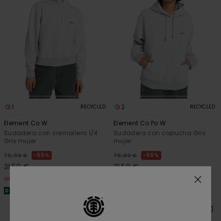
1
2
RECYCLED
RECYCLED
Element Co W
Element Co Po W
Sudadera con cremallera 1/4
Sudadera con capucha Gris
Gris mujer
mujer
55%
55%
70,00 €
70,00 €
31,50 €
31,50 €
OFERTAS
OFERTAS
DOBLE PROMO -25% EXTRA
DOBLE PROMO -25% EXTRA