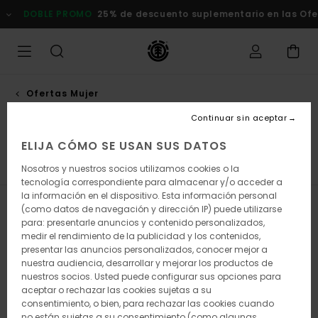
Saltar
E PROMO
25% de descuento suplementario en las Ofertas
Comp
a
la
selección
de
la
cuadrícula
de
Ofertas Mujer
productos
Sudaderas y sudaderas con
Continuar sin aceptar
capucha
ELIJA CÓMO SE USAN SUS DATOS
s
Sudaderas y Sudaderas con Capucha
Pantalones
Nosotros y nuestros socios utilizamos cookies o la
tecnología correspondiente para almacenar y/o acceder a
la información en el dispositivo. Esta información personal
Filtrar y Ordenar
9
Resultados
(como datos de navegación y dirección IP) puede utilizarse
para: presentarle anuncios y contenido personalizados,
medir el rendimiento de la publicidad y los contenidos,
Saltar
Ir
a
a
presentar las anuncios personalizados, conocer mejor a
criterios
ordenar
nuestra audiencia, desarrollar y mejorar los productos de
de
por
nuestros socios. Usted puede configurar sus opciones para
búsqueda
aceptar o rechazar las cookies sujetas a su
consentimiento, o bien, para rechazar las cookies cuando
no están sujetas a su consentimiento (como algunas