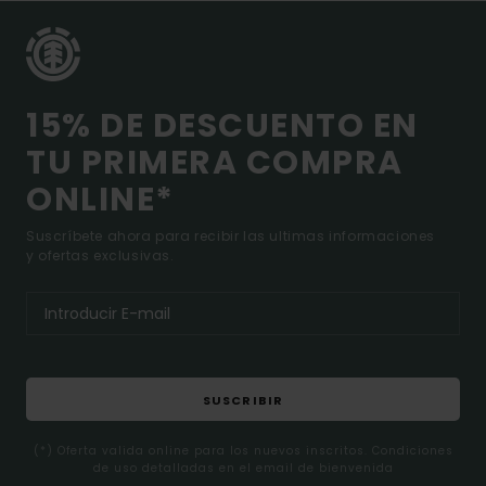
15% DE DESCUENTO EN
TU PRIMERA COMPRA
ONLINE*
Suscríbete ahora para recibir las ultimas informaciones
y ofertas exclusivas.
SUSCRIBIR
(*) Oferta valida online para los nuevos inscritos. Condiciones
de uso detalladas en el email de bienvenida