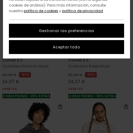
cookies de análisis). Para más información, consulte
nuestra
política de cookies
y
política de privacidad
Gestionar las preferencias
Aceptar todo
2
2
RECYCLED
RECYCLED
Cornell 3.0
Cornell 3.0
Sudadera Morado Mujer
Sudadera Beige Mujer
63%
63%
65,00 €
65,00 €
24,37 €
24,37 €
OFERTAS
OFERTAS
DOBLE PROMO -25% EXTRA
DOBLE PROMO -25% EXTRA