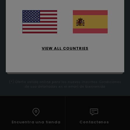
TU PRIMERA COMPRA
ONLINE*
Suscríbete ahora para recibir las ultimas informaciones
y ofertas exclusivas.
VIEW ALL COUNTRIES
SUSCRIBIR
(*) Oferta valida online para los nuevos inscritos. Condiciones
de uso detalladas en el email de bienvenida
Encuentra una tienda
Contactenos