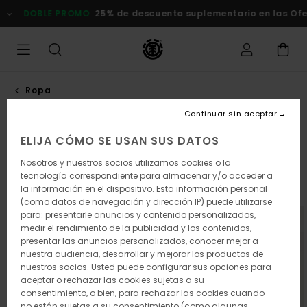
Saltar
DOBLE PROMO
25% de descuento suplementario en las Ofer
a
la
selección
de
la
cuadrícula
de
Ropa
productos
Vestidos
Continuar sin aceptar
ELIJA CÓMO SE USAN SUS DATOS
t
Vestidos
Pantalones Vaqueros y Pantalones
Sudade
Nosotros y nuestros socios utilizamos cookies o la
tecnología correspondiente para almacenar y/o acceder a
Filtrar y Ordenar
2
Resultados
la información en el dispositivo. Esta información personal
(como datos de navegación y dirección IP) puede utilizarse
Saltar
Ir
para: presentarle anuncios y contenido personalizados,
NOVEDADES
a
a
medir el rendimiento de la publicidad y los contenidos,
criterios
ordenar
presentar las anuncios personalizados, conocer mejor a
de
por
nuestra audiencia, desarrollar y mejorar los productos de
búsqueda
nuestros socios. Usted puede configurar sus opciones para
aceptar o rechazar las cookies sujetas a su
consentimiento, o bien, para rechazar las cookies cuando
no están sujetas a su consentimiento (como algunas