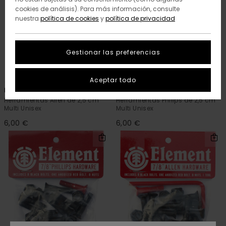
cookies de análisis). Para más información, consulte
nuestra
política de cookies
y
política de privacidad
Gestionar las preferencias
1
1
Aceptar todo
Element
Element
Herramientas Allen de 2,5 cm
Herramientas Philips de 2,5 cm
Multi Unisex
Multi Unisex
6,00 €
6,00 €