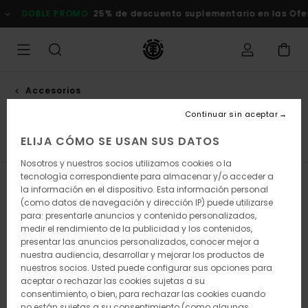
Saltar
DOBLE PROMO
25% de descuento suplementario en las Ofert
a
la
selección
de
la
cuadrícula
de
Accesorios
productos
Piezas metálicas
Continuar sin aceptar
ELIJA CÓMO SE USAN SUS DATOS
ientos
Piezas Metálicas
Ejes
Ruedas
Ver Todo
Nosotros y nuestros socios utilizamos cookies o la
tecnología correspondiente para almacenar y/o acceder a
Filtrar y Ordenar
4
Resultados
la información en el dispositivo. Esta información personal
(como datos de navegación y dirección IP) puede utilizarse
Saltar
Ir
para: presentarle anuncios y contenido personalizados,
a
a
medir el rendimiento de la publicidad y los contenidos,
criterios
ordenar
presentar las anuncios personalizados, conocer mejor a
de
por
nuestra audiencia, desarrollar y mejorar los productos de
búsqueda
nuestros socios. Usted puede configurar sus opciones para
aceptar o rechazar las cookies sujetas a su
consentimiento, o bien, para rechazar las cookies cuando
no están sujetas a su consentimiento (como algunas