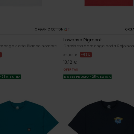
11
ORGANIC COTTON
ORGA
Lowcase Pigment
 manga corta Blanco hombre
Camiseta de manga corta Rojo ho
%
63%
35,00 €
13,12 €
OFERTAS
-25% EXTRA
DOBLE PROMO -25% EXTRA