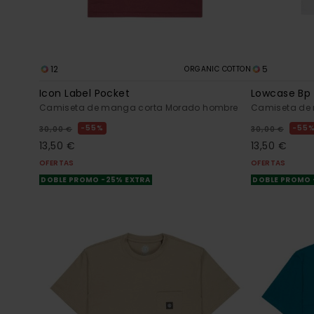
12
5
ORGANIC COTTON
Icon Label Pocket
Lowcase Bp
Camiseta de manga corta Morado hombre
Camiseta de
55%
55
30,00 €
30,00 €
13,50 €
13,50 €
OFERTAS
OFERTAS
DOBLE PROMO -25% EXTRA
DOBLE PROMO 