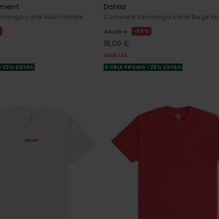
gment
Dahlia
manga corta Azul hombre
Camiseta de manga corta Beige H
%
55%
40,00 €
18,00 €
OFERTAS
-25% EXTRA
DOBLE PROMO -25% EXTRA