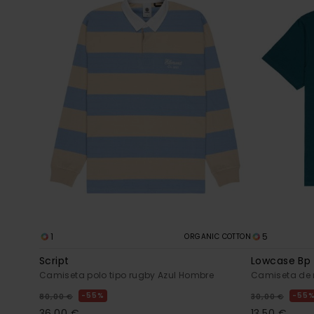
1
5
ORGANIC COTTON
Script
Lowcase Bp
Camiseta polo tipo rugby Azul Hombre
Camiseta de 
55%
55
80,00 €
30,00 €
36,00 €
13,50 €