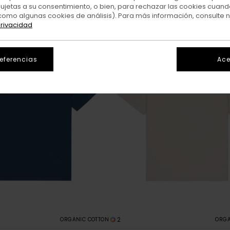
sujetas a su consentimiento, o bien, para rechazar las cookies cuand
como algunas cookies de análisis). Para más información, consulte 
privacidad
referencias
Ace
2
ORGANIC COTTON
ORGA