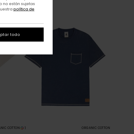
o no están sujetas
nuestra
política de
ptar todo
1
NIC COTTON
ORGANIC COTTON