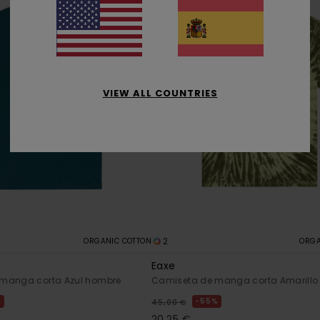
VIEW ALL COUNTRIES
2
ORGANIC COTTON
ORGA
Eaxe
manga corta Azul hombre
Camiseta de manga corta Amarillo
%
55%
45,00 €
20,25 €