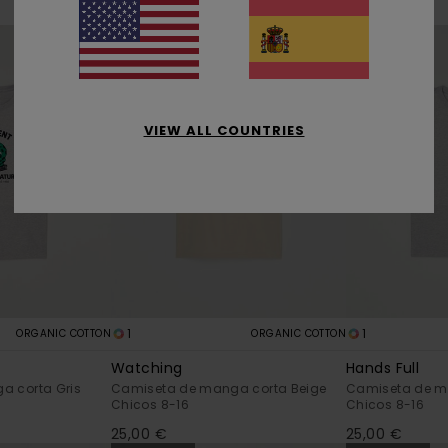
25,00 €
25,00 €
NOVEDADES
NOVEDADES
VIEW ALL COUNTRIES
1
1
ORGANIC COTTON
ORGANIC COTTON
Watching
Hands Full
a corta Gris
Camiseta de manga corta Beige
Camiseta de m
Chicos 8-16
Chicos 8-16
25,00 €
25,00 €