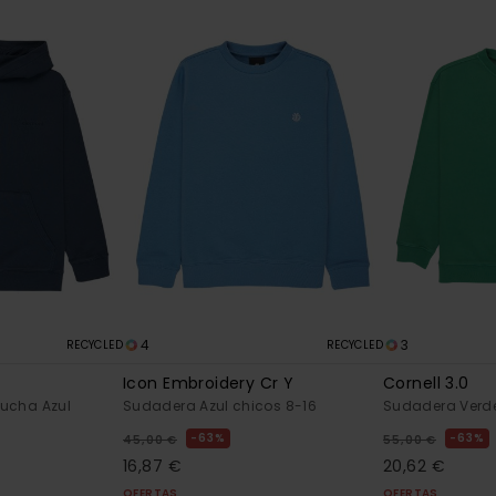
4
3
RECYCLED
RECYCLED
Icon Embroidery Cr Y
Cornell 3.0
ucha Azul
Sudadera Azul chicos 8-16
Sudadera Verde
63%
63%
45,00 €
55,00 €
16,87 €
20,62 €
OFERTAS
OFERTAS