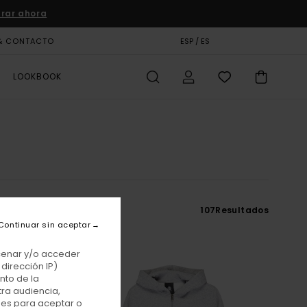
rar ahora
& CONTACTO
TARJETA DE REGALO
ESP / ES
TIENDAS
LOOKBOOK
107
Resultados
Continuar sin aceptar
acenar y/o acceder
dirección IP)
nto de la
tra audiencia,
nes para aceptar o