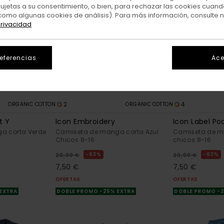
sujetas a su consentimiento, o bien, para rechazar las cookies cuand
como algunas cookies de análisis). Para más información, consulte 
privacidad
referencias
Ace
2
4
ORGANIC COTTON
ORGANIC COTTON
t Y
Icon Embroidery
Icon Label Po
a corta Verde
Camiseta de manga corta Azul
Camiseta de m
Chicos 8-16
chicos 8-16
63%
63%
20,00 €
20,00 €
7,50 €
7,50 €
OFERTAS
OFERTAS
 EXTRA
DOBLE PROMO -25% EXTRA
DOBLE PROMO -