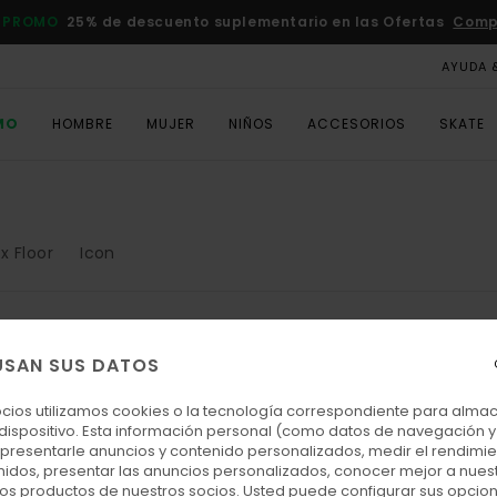
 PROMO
25% de descuento suplementario en las Ofertas
Comp
AYUDA 
MO
HOMBRE
MUJER
NIÑOS
ACCESORIOS
SKATE
x Floor
Icon
USAN SUS DATOS
ocios utilizamos cookies o la tecnología correspondiente para alm
 dispositivo. Esta información personal (como datos de navegación y 
: presentarle anuncios y contenido personalizados, medir el rendimie
enidos, presentar las anuncios personalizados, conocer mejor a nues
 los productos de nuestros socios. Usted puede configurar sus opcio