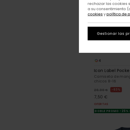
rechazar las cookies 
a su consentimiento (
cookies
y
política de 
Gestionar las p
4
Icon Label Pocke
Camiseta de mang
chicos 8-16
63%
20,00 €
7,50 €
OFERTAS
DOBLE PROMO -25%