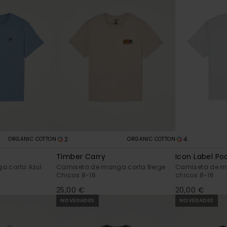
2
4
ORGANIC COTTON
ORGANIC COTTON
Timber Carry
Icon Label Po
a corta Azul
Camiseta de manga corta Beige
Camiseta de m
Chicos 8-16
chicos 8-16
25,00 €
20,00 €
NOVEDADES
NOVEDADES