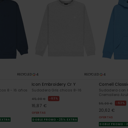
4
4
RECYCLED
RECYCLED
Icon Embroidery Cr Y
Cornell Classi
cos 8 - 16 años
Sudadera Gris chicos 8-16
Sudadera con 
Cremallera Azul
63%
45,00 €
63%
55,00 €
16,87 €
20,62 €
OFERTAS
OFERTAS
 EXTRA
DOBLE PROMO -25% EXTRA
DOBLE PROMO -