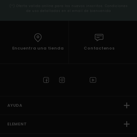
(*) Oferta valida online para los nuevos inscritos. Condiciones
de uso detalladas en el email de bienvenida
Encuentra una tienda
Contactenos
AYUDA
ELEMENT