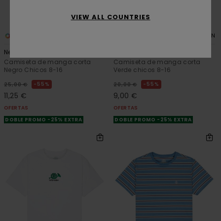
VIEW ALL COUNTRIES
2
5
ORGANIC COTTON
ORGANIC COTTON
New Heights
Lowcase Bp Y
Camiseta de manga corta
Camiseta de manga corta
Negro Chicos 8-16
Verde chicos 8-16
55%
55%
25,00 €
20,00 €
11,25 €
9,00 €
OFERTAS
OFERTAS
DOBLE PROMO -25% EXTRA
DOBLE PROMO -25% EXTRA