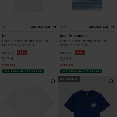
1
2
ORGANIC COTTON
ORGANIC COTTON
Horn
Icon Embroidery
Camiseta de manga corta
Camiseta de manga corta
Blanco Chicos 8-16
Azul Chicos 8-16
55%
63%
25,00 €
20,00 €
11,25 €
7,50 €
OFERTAS
OFERTAS
DOBLE PROMO -25% EXTRA
DOBLE PROMO -25% EXTRA
NOVEDADES