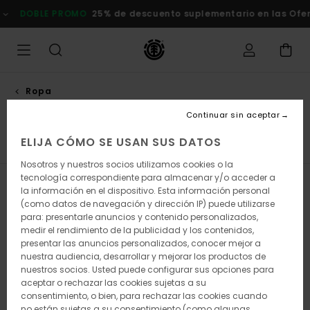
Saltar
O
25% de descuento suplementario en las Ofertas
Comprar ah
a
la
selección
de
la
cuadrícula
de
Ropa
productos
Camisetas
Continuar sin aceptar
ELIJA CÓMO SE USAN SUS DATOS
Camisetas
Camisas
Shorts
Pantalones
Sudad
Nosotros y nuestros socios utilizamos cookies o la
tecnología correspondiente para almacenar y/o acceder a
Filtrar y Ordenar
69
Resultados
la información en el dispositivo. Esta información personal
(como datos de navegación y dirección IP) puede utilizarse
Saltar
Ir
para: presentarle anuncios y contenido personalizados,
a
a
medir el rendimiento de la publicidad y los contenidos,
criterios
ordenar
presentar las anuncios personalizados, conocer mejor a
de
por
nuestra audiencia, desarrollar y mejorar los productos de
búsqueda
nuestros socios. Usted puede configurar sus opciones para
aceptar o rechazar las cookies sujetas a su
consentimiento, o bien, para rechazar las cookies cuando
no están sujetas a su consentimiento (como algunas