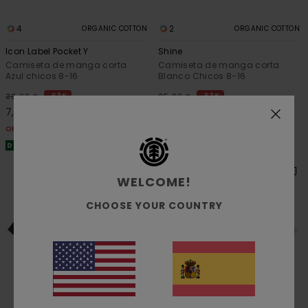
4
2
ORGANIC COTTON
ORGANIC COTTON
Icon Label Pocket Y
Shine
Camiseta de manga corta
Camiseta de manga corta
Azul chicos 8-16
Blanco Chicos 8-16
63%
63%
20,00 €
25,00 €
7,50 €
9,37 €
OFERTAS
OFERTAS
DOBLE PROMO -25% EXTRA
DOBLE PROMO -25% EXTRA
WELCOME!
CHOOSE YOUR COUNTRY