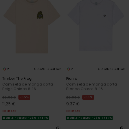
2
2
ORGANIC COTTON
ORGANIC COTTON
Timber The Frog
Picnic
Camiseta de manga corta
Camiseta de manga corta
Beige Chicos 8-16
Blanco Chicos 8-16
55%
63%
25,00 €
25,00 €
11,25 €
9,37 €
OFERTAS
OFERTAS
DOBLE PROMO -25% EXTRA
DOBLE PROMO -25% EXTRA