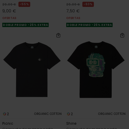
55%
63%
20,00 €
20,00 €
9,00 €
7,50 €
OFERTAS
OFERTAS
DOBLE PROMO -25% EXTRA
DOBLE PROMO -25% EXTRA
2
2
ORGANIC COTTON
ORGANIC COTTON
Picnic
Shine