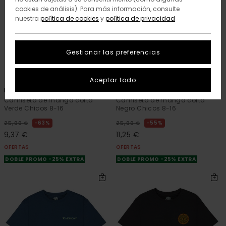
cookies de análisis). Para más información, consulte
nuestra
política de cookies
y
política de privacidad
Gestionar las preferencias
2
2
ORGANIC COTTON
ORGANIC COTTON
Aceptar todo
Lakeside
Lakeside
Camiseta de manga corta
Camiseta de manga corta
Verde Chicos 8-16
Negro Chicos 8-16
63%
55%
25,00 €
25,00 €
9,37 €
11,25 €
OFERTAS
OFERTAS
DOBLE PROMO -25% EXTRA
DOBLE PROMO -25% EXTRA