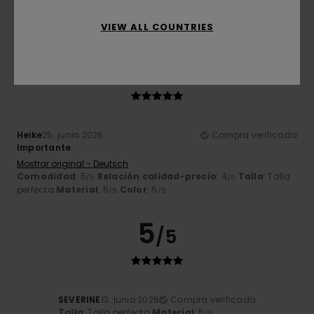
perfecta
Material
: 5
Color
: 5
/5
/5
Recomiendo este producto
VIEW ALL COUNTRIES
5
/5
Heike
25. junio 2026
Compra verificada
Importante
Mostrar original - Deutsch
Comodidad
: 5
Relación calidad-precio
: 4
Talla
: Talla
/5
/5
perfecta
Material
: 5
Color
: 5
/5
/5
5
/5
SEVERINE
13. junio 2026
Compra verificada
Talla
: Talla perfecta
Material
: 5
/5