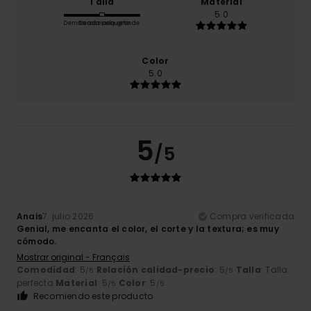
Talla
Material
5.0
Demasiado pequeño
Demasiado grande
Color
5.0
5
/5
Anais
7. julio 2026
Compra verificada
Genial, me encanta el color, el corte y la textura; es muy
cómodo.
Mostrar original - Français
Comodidad
: 5
Relación calidad-precio
: 5
Talla
: Talla
/5
/5
perfecta
Material
: 5
Color
: 5
/5
/5
Recomiendo este producto