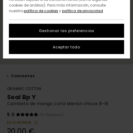
cookies de análisis). Para más información, consulte
nuestra
política de cookies
y
política de privacidad
Gestionar las preferencias
Aceptar todo
Camisetas
ORGANIC COTTON
Seal Bp Y
Camiseta de manga corta Marrón chicos 8-16
5.0
(10 Reseñas)
ECO-BONUS
20,00 €