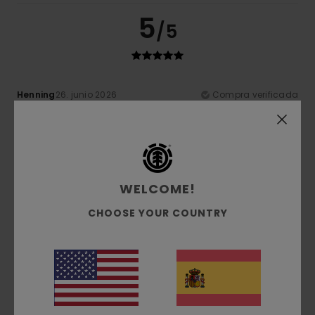
5
/5
Henning
26. junio 2026
Compra verificada
Bonita camiseta
Mostrar original - Deutsch
Comodidad
: 5
Relación calidad-precio
: 5
Talla
: Talla
/5
/5
perfecta
Material
: 5
Color
: 5
/5
/5
Recomiendo este producto
WELCOME!
5
/5
CHOOSE YOUR COUNTRY
Henning
26. junio 2026
Compra verificada
Me gusta
Mostrar original - Deutsch
Comodidad
: 5
Relación calidad-precio
: 5
Talla
: Talla
/5
/5