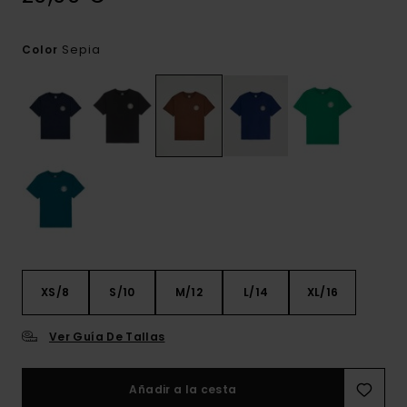
Sepia
Color
XS/8
S/10
M/12
L/14
XL/16
Ver Guía De Tallas
Añadir a la cesta