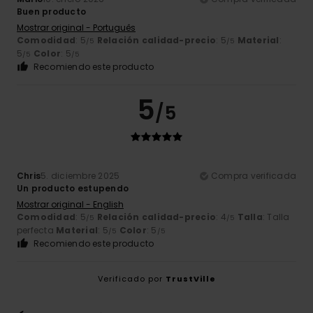
Buen producto
Mostrar original - Português
Comodidad
: 5
Relación calidad-precio
: 5
Material
:
/5
/5
5
Color
: 5
/5
/5
Recomiendo este producto
5
/5
Chris
5. diciembre 2025
Compra verificada
Un producto estupendo
Mostrar original - English
Comodidad
: 5
Relación calidad-precio
: 4
Talla
: Talla
/5
/5
perfecta
Material
: 5
Color
: 5
/5
/5
Recomiendo este producto
Verificado por
TrustVille