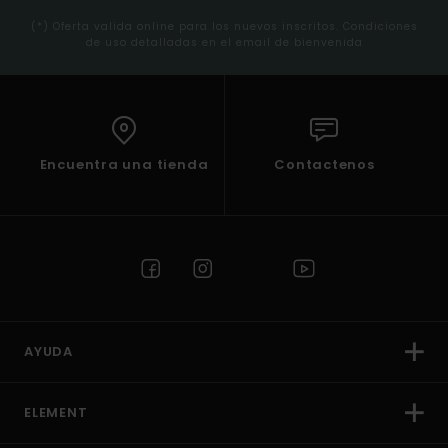
(*) Oferta valida online para los nuevos inscritos. Condiciones
de uso detalladas en el email de bienvenida
Encuentra una tienda
Contactenos
AYUDA
ELEMENT