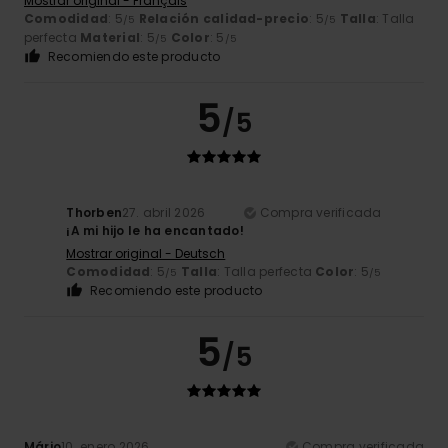
Mostrar original - Français
Comodidad
: 5
Relación calidad-precio
: 5
Talla
: Talla
/5
/5
perfecta
Material
: 5
Color
: 5
/5
/5
Recomiendo este producto
5
/5
Thorben
27. abril 2026
Compra verificada
¡A mi hijo le ha encantado!
Mostrar original - Deutsch
Comodidad
: 5
Talla
: Talla perfecta
Color
: 5
/5
/5
Recomiendo este producto
5
/5
Mário
10. enero 2026
Compra verificada