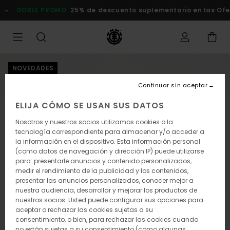
Pasar
DOBLE PROMO
25% de descuento suplementario en las Of
a
la
información
del
producto
NOVEDADES
Continuar sin aceptar
ELIJA CÓMO SE USAN SUS DATOS
Nosotros y nuestros socios utilizamos cookies o la
tecnología correspondiente para almacenar y/o acceder a
la información en el dispositivo. Esta información personal
(como datos de navegación y dirección IP) puede utilizarse
para: presentarle anuncios y contenido personalizados,
medir el rendimiento de la publicidad y los contenidos,
presentar las anuncios personalizados, conocer mejor a
nuestra audiencia, desarrollar y mejorar los productos de
nuestros socios. Usted puede configurar sus opciones para
aceptar o rechazar las cookies sujetas a su
consentimiento, o bien, para rechazar las cookies cuando
no están sujetas a su consentimiento (como algunas