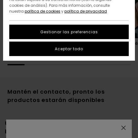
cookies de análisis). Para más información, consulte
nuestra
política de cookies
y
política de privacidad
Gestionar las preferencias
Nuestros regalos favoritos
Regalos para dejar en el á
de Navidad
Aceptar todo
Mantén el contacto, pronto los
productos estarán disponibles
Uy, no encontramos resultados para tu
búsqueda.