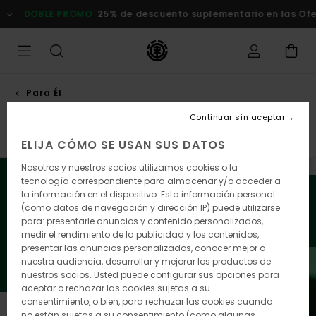
Saltar
DOBLE PROMO
25% de descuento suplementario en las Ofert
a
la
selección
de
la
cuadrícula
de
Para Él
productos
Regalos para dejar en el árbol de
Continuar sin aceptar
navidad
ELIJA CÓMO SE USAN SUS DATOS
Nosotros y nuestros socios utilizamos cookies o la
¿Quieres causar sensación durante las fiestas? Sólo
tecnología correspondiente para almacenar y/o acceder a
déjate guiar con nuestra selección de material duro,
la información en el dispositivo. Esta información personal
ropa y accesorios. Regala a tus seres queridos lo mejor
(como datos de navegación y dirección IP) puede utilizarse
para: presentarle anuncios y contenido personalizados,
de Element.
medir el rendimiento de la publicidad y los contenidos,
presentar las anuncios personalizados, conocer mejor a
nuestra audiencia, desarrollar y mejorar los productos de
nuestros socios. Usted puede configurar sus opciones para
aceptar o rechazar las cookies sujetas a su
consentimiento, o bien, para rechazar las cookies cuando
no están sujetas a su consentimiento (como algunas