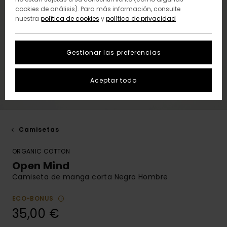
cookies de análisis). Para más información, consulte
nuestra
política de cookies
y
política de privacidad
Gestionar las preferencias
Aceptar todo
Camisetas
ORGANIC COTTON
Open Mind
Camiseta de manga corta Negro Hombre
ECO-BONUS
35,00 €