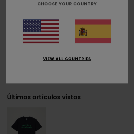
CHOOSE YOUR COUNTRY
Cuello:
redondo
Técnica de estampado:
estampado al agua
Posición del estampado:
estampado frontal
Etiqueta rectangular en el lateral
Composición
[Tejido principal] 100% algodón
orgánico
VIEW ALL COUNTRIES
Envíos y Devoluciones
Últimos artículos vistos