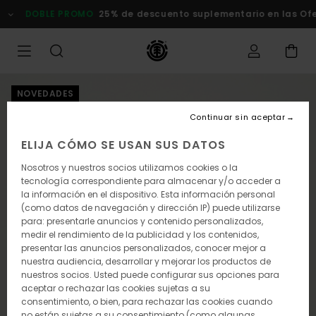
Pasar
DOBLE PROMO
25% de descuento suplementario en las Ofert
a
la
información
del
producto
NOVEDADES
Continuar sin aceptar
ELIJA CÓMO SE USAN SUS DATOS
Nosotros y nuestros socios utilizamos cookies o la
tecnología correspondiente para almacenar y/o acceder a
la información en el dispositivo. Esta información personal
(como datos de navegación y dirección IP) puede utilizarse
para: presentarle anuncios y contenido personalizados,
medir el rendimiento de la publicidad y los contenidos,
presentar las anuncios personalizados, conocer mejor a
nuestra audiencia, desarrollar y mejorar los productos de
nuestros socios. Usted puede configurar sus opciones para
aceptar o rechazar las cookies sujetas a su
consentimiento, o bien, para rechazar las cookies cuando
no están sujetas a su consentimiento (como algunas