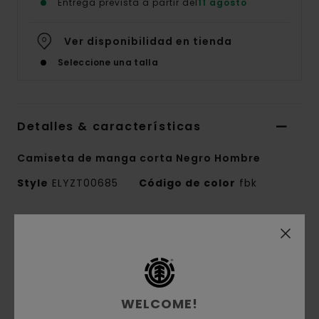
Entrega prevista a partir del
11 agosto
Ver disponibilidad en tienda
Seleccione una talla
Detalles & características
Camiseta de manga corta Negro Hombre
Style
ELYZT00685
Código de color
fbk
Características
Tejido:
100% algodón orgánico
Confección del tejido:
punto jersey [180
g/m2]
WELCOME!
Corte:
corte Regular