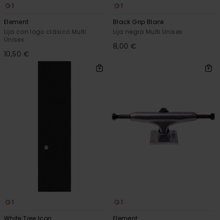
1
1
Element
Black Grip Blank
Lija con logo clásico Multi
Lija negra Multi Unisex
Unisex
8,00 €
10,50 €
1
1
White Tree Icon
Element