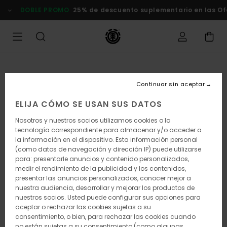
Pasar
DOBLE PROMO
25% de descuento suplementario en las Oferta
a
la
información
del
producto
Continuar sin aceptar
ELIJA CÓMO SE USAN SUS DATOS
Nosotros y nuestros socios utilizamos cookies o la
tecnología correspondiente para almacenar y/o acceder a
la información en el dispositivo. Esta información personal
(como datos de navegación y dirección IP) puede utilizarse
para: presentarle anuncios y contenido personalizados,
medir el rendimiento de la publicidad y los contenidos,
presentar las anuncios personalizados, conocer mejor a
nuestra audiencia, desarrollar y mejorar los productos de
nuestros socios. Usted puede configurar sus opciones para
aceptar o rechazar las cookies sujetas a su
consentimiento, o bien, para rechazar las cookies cuando
no están sujetas a su consentimiento (como algunas