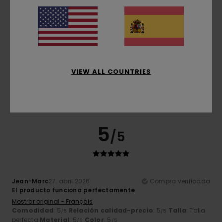
4
/5
Pierre
10. mayo 2026
Compra verificada
Me hubiera gustado una llave Allen para ajustar el sillín de
la bicicleta. Habría sido perfecto.
VIEW ALL COUNTRIES
Mostrar original - Français
Comodidad
: 5
Relación calidad-precio
: 5
Talla
:
/5
/5
Grande
Material
: 4
Color
: 5
/5
/5
Recomiendo este producto
5
/5
Jean-Marc
27. abril 2026
Compra verificada
El producto funciona perfectamente
Mostrar original - Français
Comodidad
: 5
Relación calidad-precio
: 5
Talla
: Talla
/5
/5
perfecta
Material
: 5
Color
: 5
/5
/5