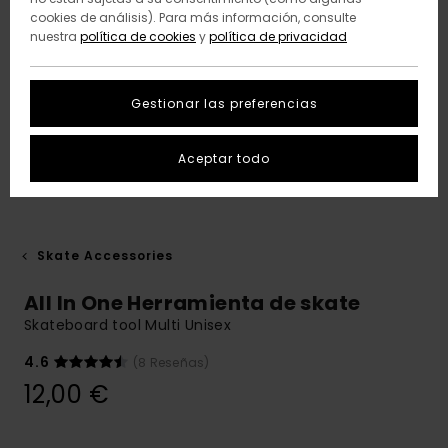
cookies de análisis). Para más información, consulte
nuestra
política de cookies
y
política de privacidad
Gestionar las preferencias
Aceptar todo
Skate Accessories
All In One Herramienta de skate
Skateboard tool Multi Unisex
4.6
(8 Reseñas)
12,00 €