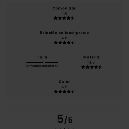
Comodidad
4.6
Relación calidad-precio
4.8
Talla
Material
4.6
Demasiado pequeño
Demasiado grande
Color
4.9
5
/5