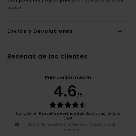
Composición
[Tejido principal] 85% plástico 15%
acero
Envíos y Devoluciones
Reseñas de los clientes
Puntuación media
4.6
/5
basado en
8 reseñas verificadas
desde septiembre
2025
El 75% de nuestros clientes recomiendan este
producto