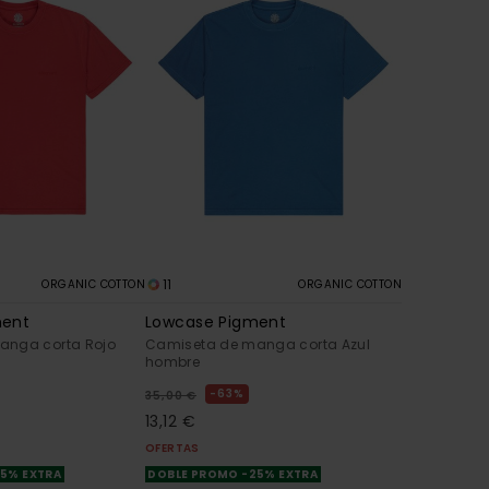
11
ORGANIC COTTON
ORGANIC COTTON
ment
Lowcase Pigment
anga corta Rojo
Camiseta de manga corta Azul
hombre
63%
35,00 €
13,12 €
OFERTAS
25% EXTRA
DOBLE PROMO -25% EXTRA