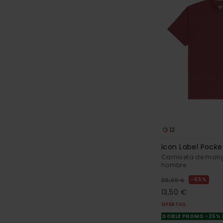
12
Icon Label Pocke
Camiseta de mang
hombre
55%
30,00 €
13,50 €
OFERTAS
DOBLE PROMO -25%