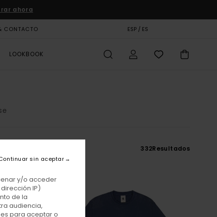
rar ahora
& CONTACTO
TARJETA DE REGALO
ESP / ES
TIENDAS
LOOKBOOK
se
332
Resultados
Continuar sin aceptar
acenar y/o acceder
dirección IP)
nto de la
tra audiencia,
nes para aceptar o