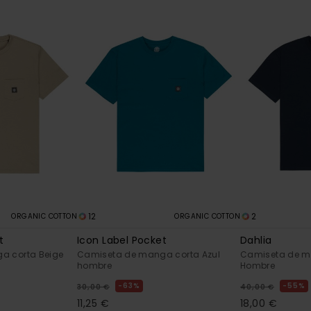
12
2
ORGANIC COTTON
ORGANIC COTTON
t
Icon Label Pocket
Dahlia
a corta Beige
Camiseta de manga corta Azul
Camiseta de m
hombre
Hombre
63%
55%
30,00 €
40,00 €
11,25 €
18,00 €