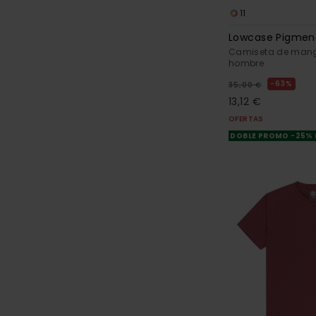
11
Lowcase Pigmen
Camiseta de mang
hombre
63%
35,00 €
13,12 €
OFERTAS
DOBLE PROMO -25%