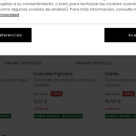
sujetas a su consentimiento, o bien, para rechazar las cookies cuand
como algunas cookies de análisis). Para más información, consulte 
privacidad
referencias
Ace
11
2
ORGANIC COTTON
ORGANIC COTTON
Lowcase Pigment
Dahlia
a corta Negro
Camiseta de manga corta Azul
Camiseta de m
hombre
Hombre
63%
55%
35,00 €
40,00 €
13,12 €
18,00 €
OFERTAS
OFERTAS
 EXTRA
DOBLE PROMO -25% EXTRA
DOBLE PROMO -