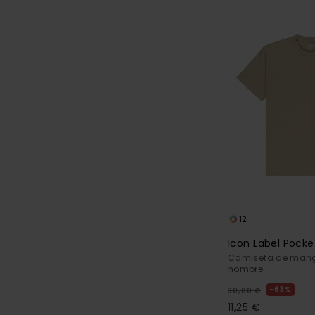
12
Icon Label Pocke
Camiseta de mang
hombre
63%
30,00 €
11,25 €