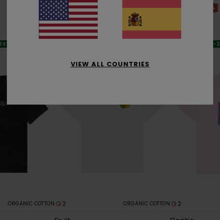
55%
55%
30,00 €
45,00 €
13,50 €
20,25 €
OFERTAS
OFERTAS
 EXTRA
DOBLE PROMO -25% EXTRA
DOBLE PROMO -
VIEW ALL COUNTRIES
2
2
ORGANIC COTTON
ORGANIC COTTON