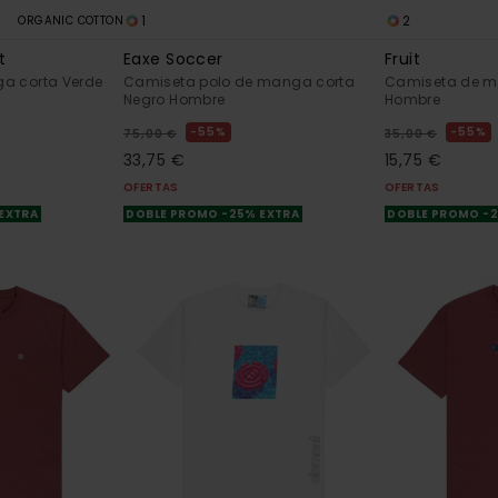
1
2
ORGANIC COTTON
t
Eaxe Soccer
Fruit
a corta Verde
Camiseta polo de manga corta
Camiseta de m
Negro Hombre
Hombre
55%
55%
75,00 €
35,00 €
33,75 €
15,75 €
OFERTAS
OFERTAS
 EXTRA
DOBLE PROMO -25% EXTRA
DOBLE PROMO -