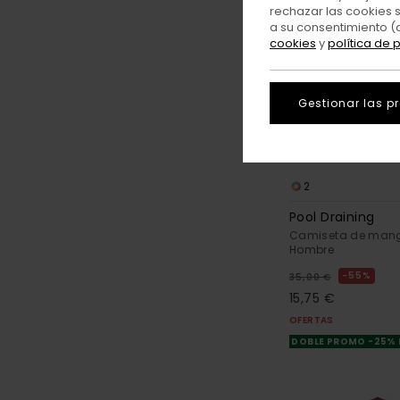
rechazar las cookies 
a su consentimiento (
cookies
y
política de 
Gestionar las p
2
Pool Draining
Camiseta de mang
Hombre
55%
35,00 €
15,75 €
OFERTAS
DOBLE PROMO -25%