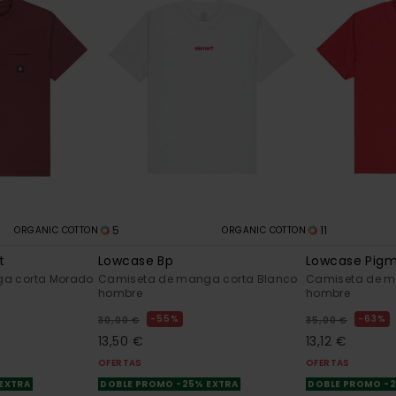
5
11
ORGANIC COTTON
ORGANIC COTTON
t
Lowcase Bp
Lowcase Pig
a corta Morado
Camiseta de manga corta Blanco
Camiseta de m
hombre
hombre
55%
63%
30,00 €
35,00 €
13,50 €
13,12 €
OFERTAS
OFERTAS
 EXTRA
DOBLE PROMO -25% EXTRA
DOBLE PROMO -