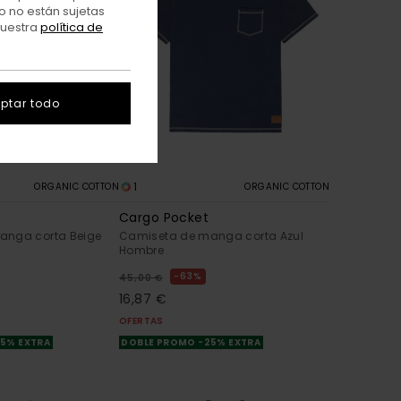
o no están sujetas
nuestra
política de
ptar todo
1
ORGANIC COTTON
ORGANIC COTTON
Cargo Pocket
anga corta Beige
Camiseta de manga corta Azul
Hombre
63%
45,00 €
16,87 €
OFERTAS
25% EXTRA
DOBLE PROMO -25% EXTRA