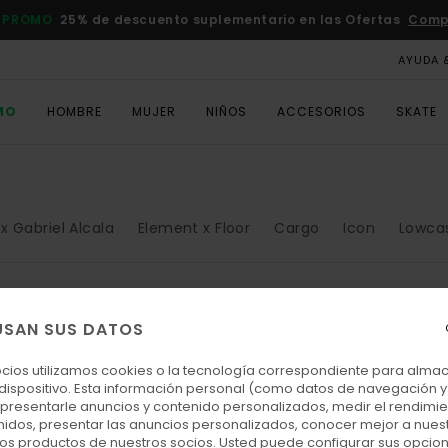
 PROMO
25% de descuento suplementario en las Ofertas
Comp
AYUDA 
MO
HOMBRE
MUJER
NIÑOS
ACCESORIOS
SKATE
x Gabriel Alcala
Element x Floor
Cargo
Icon
Lowca
USAN SUS DATOS
ocios utilizamos cookies o la tecnología correspondiente para alm
 dispositivo. Esta información personal (como datos de navegación y 
: presentarle anuncios y contenido personalizados, medir el rendimie
enidos, presentar las anuncios personalizados, conocer mejor a nues
 los productos de nuestros socios. Usted puede configurar sus opcio