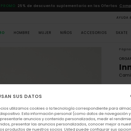
 PROMO
25% de descuento suplementario en las Ofertas
Comp
AYUDA 
MO
HOMBRE
MUJER
NIÑOS
ACCESORIOS
SKATE
Página 
ORGAN
In
Cami
ECO-
40,
USAN SUS DATOS
ocios utilizamos cookies o la tecnología correspondiente para alm
 dispositivo. Esta información personal (como datos de navegación y 
Colo
: presentarle anuncios y contenido personalizados, medir el rendimie
enidos, presentar las anuncios personalizados, conocer mejor a nues
 los productos de nuestros socios. Usted puede configurar sus opcio