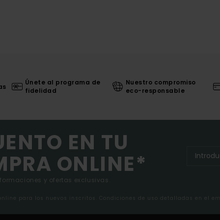
Únete al programa de
Nuestro compromiso
as
fidelidad
eco-responsable
UENTO EN TU
MPRA ONLINE*
nformaciones y ofertas exclusivas.
 online para los nuevos inscritos. Condiciones de uso detalladas en el e