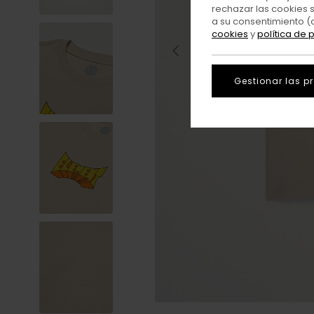
rechazar las cookies 
a su consentimiento (
cookies
y
política de 
Gestionar las p