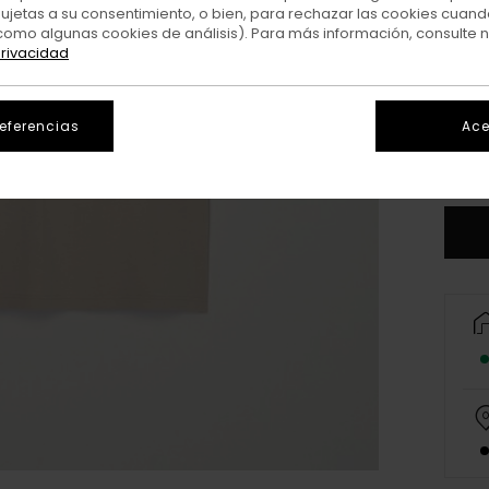
sujetas a su consentimiento, o bien, para rechazar las cookies cuand
como algunas cookies de análisis). Para más información, consulte 
privacidad
X
referencias
Ace
V