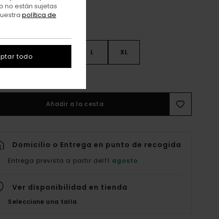
o no están sujetas
nuestra
política de
S
S
M
L
XL
ptar todo
er Guía De Tallas
Añadir a la cesta
Domicilio o Entrega en punto de recogida
Entrega prevista a partir del
11 agosto
Ver disponibilidad en tienda
Seleccione una talla