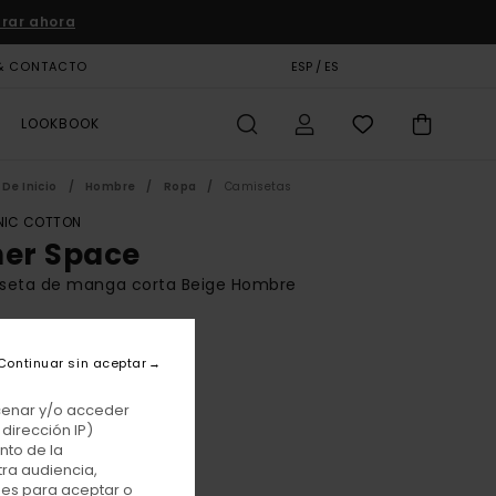
rar ahora
& CONTACTO
TARJETA DE REGALO
ESP / ES
TIENDAS
LOOKBOOK
De Inicio
Hombre
Ropa
Camisetas
IC COTTON
ner Space
seta de manga corta Beige Hombre
BONUS
00 €
Continuar sin aceptar
acenar y/o acceder
dirección IP)
Oat Milk
r
nto de la
tra audiencia,
nes para aceptar o