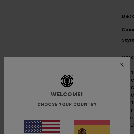
Deta
Cami
Styl
Cara
T
C
C
WELCOME!
C
T
CHOOSE YOUR COUNTRY
P
tra
E