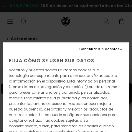
Saltar
DOBLE PROMO
25% de descuento suplementario en las Of
a
la
selección
de
la
cuadrícula
de
Colecciones
productos
Element x timber!
Continuar sin aceptar
ELIJA CÓMO SE USAN SUS DATOS
Element x Timber!
Element x Floor
Icon
Nosotros y nuestros socios utilizamos cookies o la
tecnología correspondiente para almacenar y/o acceder a
la información en el dispositivo. Esta información personal
(como datos de navegación y dirección IP) puede utilizarse
para: presentarle anuncios y contenido personalizados,
medir el rendimiento de la publicidad y los contenidos,
presentar las anuncios personalizados, conocer mejor a
nuestra audiencia, desarrollar y mejorar los productos de
nuestros socios. Usted puede configurar sus opciones para
aceptar o rechazar las cookies sujetas a su
consentimiento, o bien, para rechazar las cookies cuando
no están sujetas a su consentimiento (como algunas