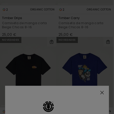
2
2
ORGANIC COTTON
ORGANIC COTTON
Timber Drips
Timber Carry
Camiseta de manga corta
Camiseta de manga corta
Beige Chicos 8-16
Beige Chicos 8-16
25,00 €
25,00 €
NOVEDADES
NOVEDADES
2
2
ORGANIC COTTON
ORGANIC COTTON