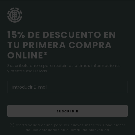
15% DE DESCUENTO EN
TU PRIMERA COMPRA
ONLINE*
Suscríbete ahora para recibir las ultimas informaciones
y ofertas exclusivas.
SUSCRIBIR
(*) Oferta valida online para los nuevos inscritos. Condiciones
de uso detalladas en el email de bienvenida