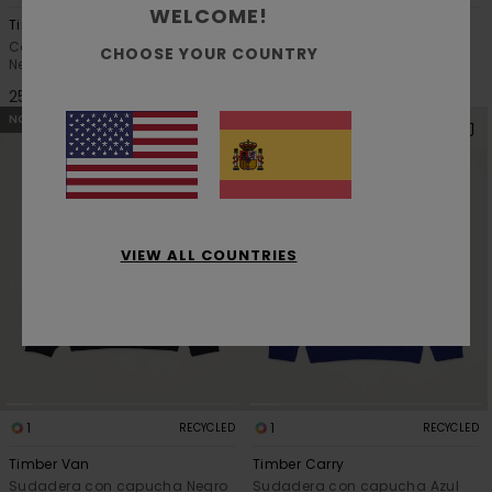
WELCOME!
Timber Carry
Timber Flow
Camiseta de manga corta
Camiseta de manga corta
CHOOSE YOUR COUNTRY
Negro Chicos 8-16
Azul Chicos 8-16
25,00 €
25,00 €
NOVEDADES
NOVEDADES
VIEW ALL COUNTRIES
1
1
RECYCLED
RECYCLED
Timber Van
Timber Carry
Sudadera con capucha Negro
Sudadera con capucha Azul