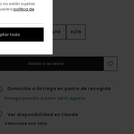
o no están sujetas
nuestra
política de
8
S/10
M/12
L/14
XL/16
ptar todo
er Guía De Tallas
Añadir a la cesta
Domicilio o Entrega en punto de recogida
Entrega prevista a partir del
10 agosto
Ver disponibilidad en tienda
Seleccione una talla