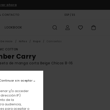
rar ahora
& CONTACTO
TARJETA DE REGALO
ESP / ES
TIENDAS
LOOKBOOK
De Inicio
Niños
Ropa
Camisetas
IC COTTON
mber Carry
seta de manga corta Beige Chicos 8-16
BONUS
00 €
Continuar sin aceptar
acenar y/o acceder
dirección IP)
Oat Milk
r
nto de la
tra audiencia,
nes para aceptar o