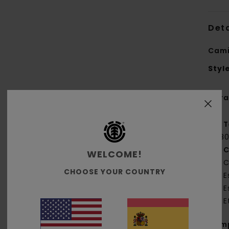
Deta
Cami
Styl
Cara
T
[18
C
WELCOME!
C
CHOOSE YOUR COUNTRY
E
E
E
Com