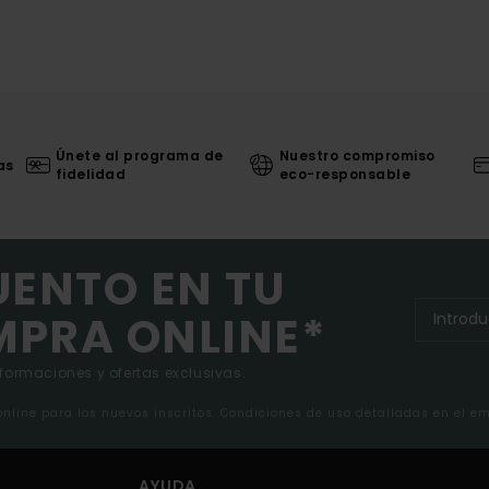
Únete al programa de
Nuestro compromiso
as
fidelidad
eco-responsable
UENTO EN TU
MPRA ONLINE*
nformaciones y ofertas exclusivas.
 online para los nuevos inscritos. Condiciones de uso detalladas en el e
AYUDA