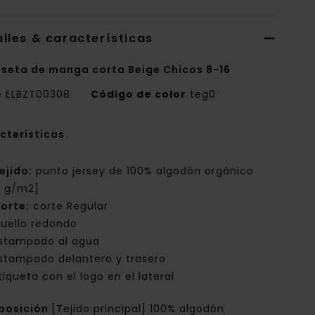
lles & características
seta de manga corta Beige Chicos 8-16
e
ELBZT00308
Código de color
teg0
cterísticas
ejido:
punto jersey de 100% algodón orgánico
0 g/m2]
orte:
corte Regular
uello redondo
stampado al agua
stampado delantero y trasero
tiqueta con el logo en el lateral
posición
[Tejido principal] 100% algodón