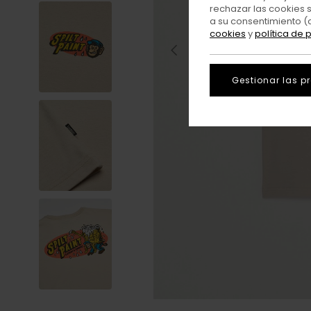
rechazar las cookies 
a su consentimiento (
cookies
y
política de 
Gestionar las p