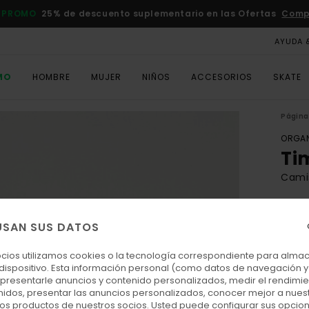
 PROMO
25% de descuento suplementario en las Ofertas
Comp
AYUDA 
MO
HOMBRE
MUJER
NIÑOS
ACCESORIOS
SKATE
Página 
ORGAN
Ti
Cami
ECO-
25,
USAN SUS DATOS
ocios utilizamos cookies o la tecnología correspondiente para alm
 dispositivo. Esta información personal (como datos de navegación y 
Colo
: presentarle anuncios y contenido personalizados, medir el rendimie
enidos, presentar las anuncios personalizados, conocer mejor a nues
 los productos de nuestros socios. Usted puede configurar sus opcio