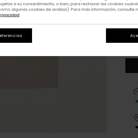
sujetas a su consentimiento, o bien, para rechazar las cookies cuand
como algunas cookies de análisis). Para más información, consulte 
privacidad
XS/
referencias
Ace
V