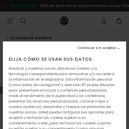
Saltar
ROMO
25% de descuento suplementario en las Ofertas
Comprar
a
la
selección
de
la
cuadrícula
de
Accesorios Hombre
productos
Gorros
Continuar sin aceptar
ELIJA CÓMO SE USAN SUS DATOS
nturones
Carteras
Calcetines
Gorros
Ver Todo
Nosotros y nuestros socios utilizamos cookies o la
tecnología correspondiente para almacenar y/o acceder a
Filtrar y Ordenar
34
Resultados
la información en el dispositivo. Esta información personal
(como datos de navegación y dirección IP) puede utilizarse
Saltar
Ir
NOVEDADES
para: presentarle anuncios y contenido personalizados,
NOVEDADES
a
a
medir el rendimiento de la publicidad y los contenidos,
criterios
ordenar
presentar las anuncios personalizados, conocer mejor a
de
por
nuestra audiencia, desarrollar y mejorar los productos de
búsqueda
nuestros socios. Usted puede configurar sus opciones para
aceptar o rechazar las cookies sujetas a su
consentimiento, o bien, para rechazar las cookies cuando
no están sujetas a su consentimiento (como algunas