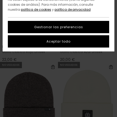
cookies de análisis). Para más información, consulte
nuestra
política de cookies
y
política de privacidad
Gestionar las preferencias
14
4
RECYCLED
RECYCLED
Aceptar todo
High Icon
Mid Icon
Gorro clásico Rojo Unisex
Gorro clásico Azul Unisex
22,00 €
20,00 €
NOVEDADES
NOVEDADES