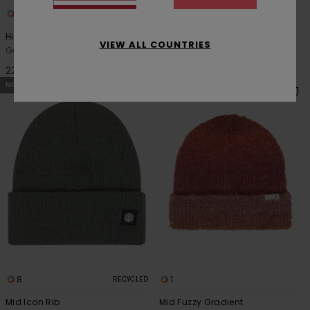
14
8
High Icon
Mid Icon Rib
VIEW ALL COUNTRIES
Gorro clásico Azul Unisex
Gorro clásico Gris Unisex
22,00 €
20,00 €
NOVEDADES
NOVEDADES
8
1
RECYCLED
Mid Icon Rib
Mid Fuzzy Gradient