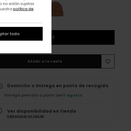
o no están sujetas
nuestra
política de
ptar todo
1SZ
Añadir a la cesta
Domicilio o Entrega en punto de recogida
Entrega prevista a partir del
11 agosto
Ver disponibilidad en tienda
Seleccionar mi tienda