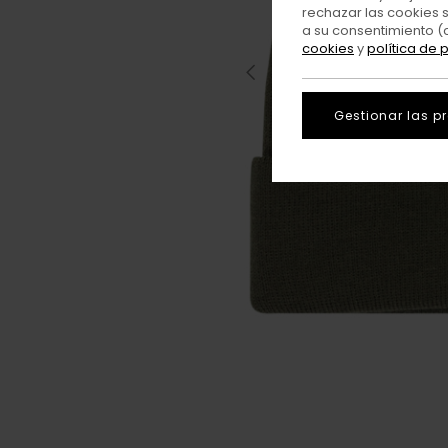
rechazar las cookies 
a su consentimiento (
cookies
y
política de 
Gestionar las p