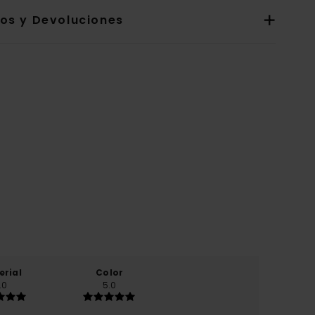
íos y Devoluciones
erial
Color
.0
5.0