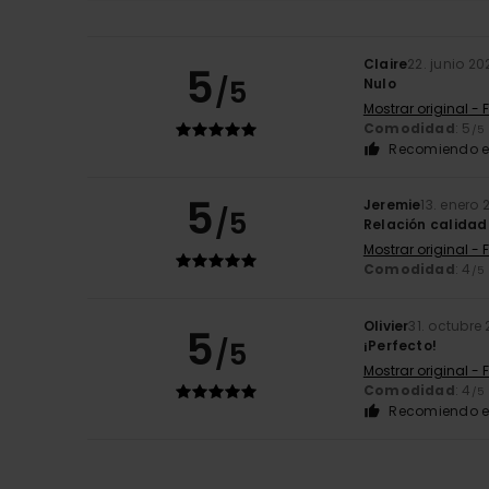
Claire
22. junio 20
5
/5
Nulo
Mostrar original - 
Comodidad
: 5
/5
Recomiendo e
5
Jeremie
13. enero 
/5
Relación calidad
Mostrar original - 
Comodidad
: 4
/5
Olivier
31. octubre
5
/5
¡Perfecto!
Mostrar original - 
Comodidad
: 4
/5
Recomiendo e