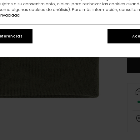
sujetas a su consentimiento, o bien, para rechazar las cookies cuand
como algunas cookies de análisis). Para más información, consulte 
privacidad
referencias
Ace