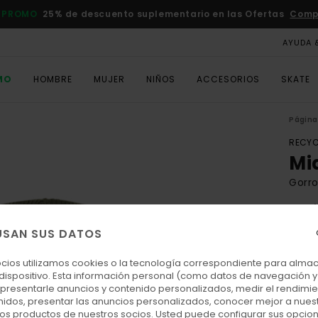
 PROMO
25% de descuento suplementario en las Ofertas
Comp
AYUDA 
MO
HOMBRE
MUJER
NIÑOS
ACCESORIOS
SKATE
Página 
RECYC
Mi
Gorro
5.0
ECO-
USAN SUS DATOS
20,
ocios utilizamos cookies o la tecnología correspondiente para alm
 dispositivo. Esta información personal (como datos de navegación y 
: presentarle anuncios y contenido personalizados, medir el rendimie
Colo
enidos, presentar las anuncios personalizados, conocer mejor a nues
 los productos de nuestros socios. Usted puede configurar sus opcio