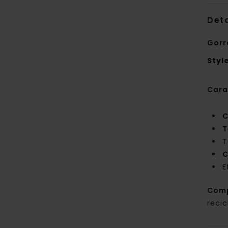
Deta
Gorr
Styl
Cara
C
T
T
C
E
Com
recic