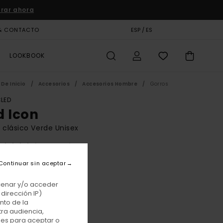
rar ahora
& CONTACTO
TARJETA DE REGALO
ESP / ES
TIENDAS
LOOKBOOK
De Inicio
Accesorios
Accesorios Hombre
Gorros
LED
d Icon
 clásico Verde Unisex
(3 Reseñas)
BONUS
Continuar sin aceptar
00 €
acenar y/o acceder
dirección IP)
nto de la
Forest Night
r
tra audiencia,
nes para aceptar o