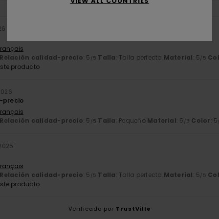
VIEW ALL COUNTRIES
26
Français
Relación calidad-precio
: 5
Talla
: Talla perfecta
Material
: 5
Co
/5
/5
ste producto
2026
-precio
Français
Relación calidad-precio
: 5
Talla
: Pequeño
Material
: 5
Color
: 5
/5
/5
 2025
Français
Relación calidad-precio
: 5
Talla
: Talla perfecta
Material
: 5
Co
/5
/5
ste producto
Verificado por
TrustVille