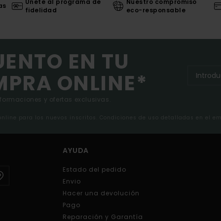
Únete al programa de
Nuestro compromiso
as
fidelidad
eco-responsable
UENTO EN TU
MPRA ONLINE*
nformaciones y ofertas exclusivas.
 online para los nuevos inscritos. Condiciones de uso detalladas en el e
AYUDA
Estado del pedido
Envio
Hacer una devolución
Pago
Reparación y Garantía