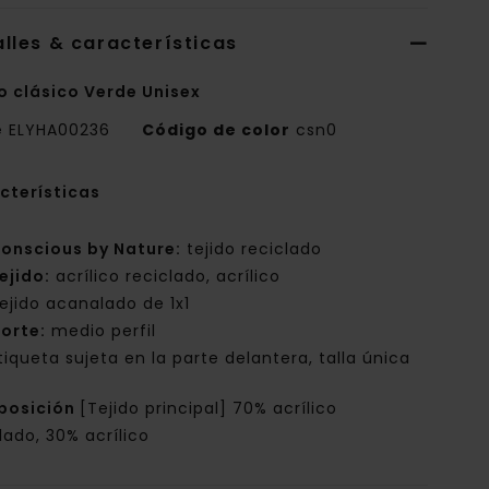
lles & características
o clásico Verde Unisex
e
ELYHA00236
Código de color
csn0
cterísticas
onscious by Nature:
tejido reciclado
ejido:
acrílico reciclado, acrílico
ejido acanalado de 1x1
orte:
medio perfil
tiqueta sujeta en la parte delantera, talla única
posición
[Tejido principal] 70% acrílico
lado, 30% acrílico