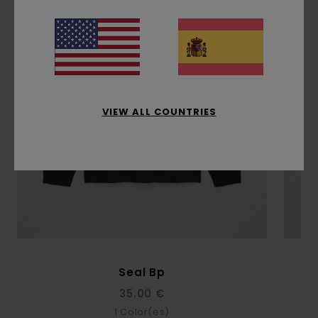
VIEW ALL COUNTRIES
Seal Bp
35.00 €
1
Color(es)