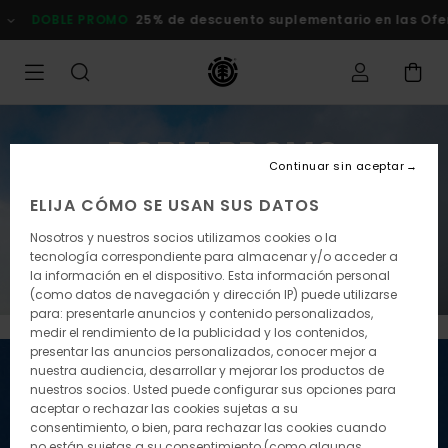
E PROMO
25% de descuento suplementario en las Ofertas
Comp
DOBLE PROMO
Continuar sin aceptar
25% de descuento suplementario en las
ELIJA CÓMO SE USAN SUS DATOS
Ofertas
Nosotros y nuestros socios utilizamos cookies o la
tecnología correspondiente para almacenar y/o acceder a
Comprar ahora
la información en el dispositivo. Esta información personal
(como datos de navegación y dirección IP) puede utilizarse
para: presentarle anuncios y contenido personalizados,
medir el rendimiento de la publicidad y los contenidos,
presentar las anuncios personalizados, conocer mejor a
nuestra audiencia, desarrollar y mejorar los productos de
nuestros socios. Usted puede configurar sus opciones para
aceptar o rechazar las cookies sujetas a su
consentimiento, o bien, para rechazar las cookies cuando
no están sujetas a su consentimiento (como algunas