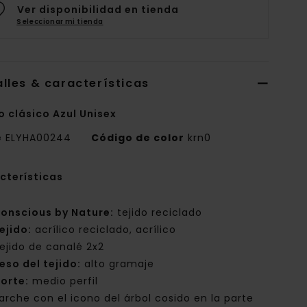
Ver disponibilidad en tienda
Seleccionar mi tienda
lles & características
o clásico Azul Unisex
e
ELYHA00244
Código de color
krn0
cterísticas
onscious by Nature:
tejido reciclado
ejido:
acrílico reciclado, acrílico
ejido de canalé 2x2
eso del tejido:
alto gramaje
orte:
medio perfil
arche con el icono del árbol cosido en la parte