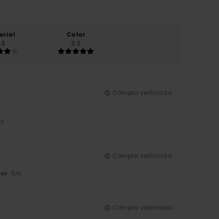
erial
Color
.3
5.0
Compra verificada
/5
Compra verificada
lor
: 5
/5
Compra verificada