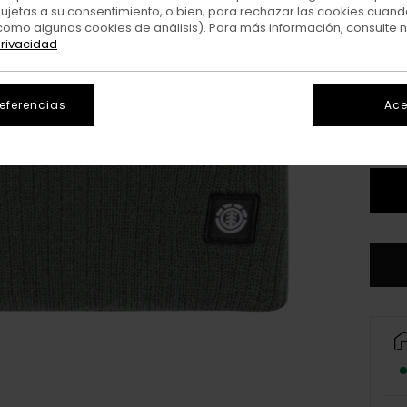
sujetas a su consentimiento, o bien, para rechazar las cookies cuand
como algunas cookies de análisis). Para más información, consulte 
privacidad
referencias
Ace