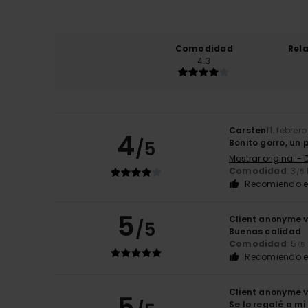
Comodidad
Rel
4.3
Carsten
11. febrer
4
/5
Bonito gorro, un 
Mostrar original -
Comodidad
: 3
/5
Recomiendo e
5
Client anonyme v
/5
Buenas calidad
Comodidad
: 5
/5
Recomiendo e
Client anonyme v
5
Se lo regalé a mi