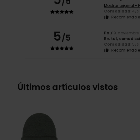
/5
Mostrar original - 
Comodidad
: 4
/5
Recomiendo e
5
Pau
19. noviembre
/5
Brutal, comodiss
Comodidad
: 5
/5
Recomiendo e
Últimos artículos vistos