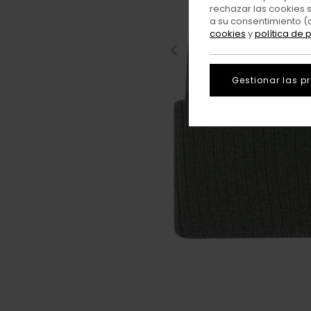
rechazar las cookies 
a su consentimiento (
cookies
y
política de 
Gestionar las p