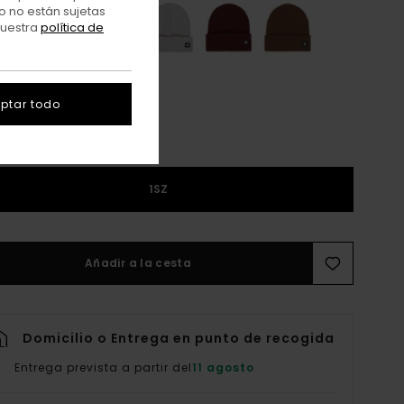
o no están sujetas
nuestra
política de
ptar todo
1SZ
Añadir a la cesta
Domicilio o Entrega en punto de recogida
Entrega prevista a partir del
11 agosto