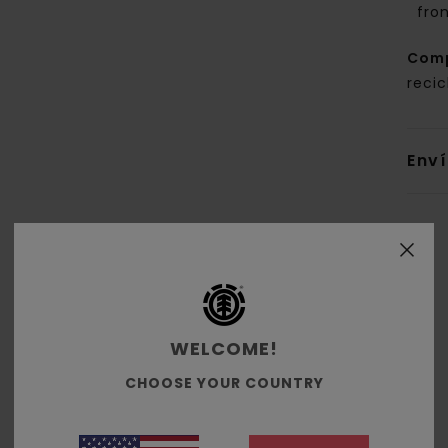
fron
Com
recic
Env
Puntuación media
WELCOME!
4.8
CHOOSE YOUR COUNTRY
/5