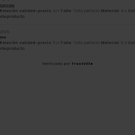
Français
Relación calidad-precio
: 4
Talla
: Talla perfecta
Material
: 4
Co
/5
/5
ste producto
 2025
imo
Relación calidad-precio
: 5
Talla
: Talla perfecta
Material
: 5
Co
/5
/5
ste producto
Verificado por
TrustVille