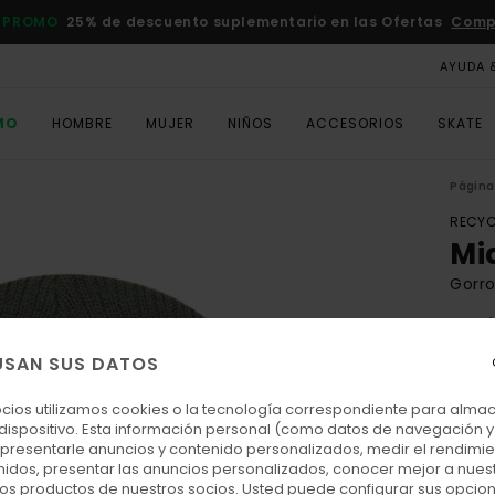
 PROMO
25% de descuento suplementario en las Ofertas
Comp
AYUDA 
MO
HOMBRE
MUJER
NIÑOS
ACCESORIOS
SKATE
Página 
RECYC
Mi
Gorro
4.8
ECO-
USAN SUS DATOS
20,
ocios utilizamos cookies o la tecnología correspondiente para alm
 dispositivo. Esta información personal (como datos de navegación y 
: presentarle anuncios y contenido personalizados, medir el rendimie
Colo
enidos, presentar las anuncios personalizados, conocer mejor a nues
 los productos de nuestros socios. Usted puede configurar sus opcio