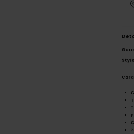
Deta
Gorr
Styl
Cara
C
T
T
P
C
P