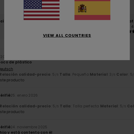
basado en
4 reseñas verificadas
desde noviembre 2025
El 100% de nuestros clientes recomiendan este producto
ación calidad-precio
Talla
Mat
4.8
4
Demasiado pequeño
Demasiado grande
VIEW ALL COUNTRIES
o 2026
poco de plástico
 Deutsch
Relación calidad-precio
: 5
Talla
: Pequeño
Material
: 3
Color
: 5
/5
/5
ste producto
érifié
25. enero 2026
Relación calidad-precio
: 5
Talla
: Talla perfecta
Material
: 5
Co
/5
/5
ste producto
érifié
24. noviembre 2025
 hijo y está contento con él