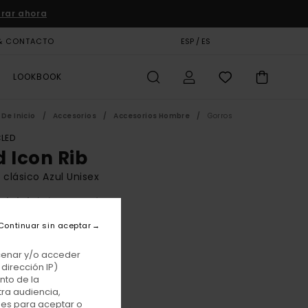
rar ahora
& CONTACTO
TARJETA DE REGALO
ESP / ES
TIENDAS
LOOKBOOK
De Inicio
Accesorios
Accesorios Hombre
Gorros
LED
d Icon Rib
 clásico Azul Unisex
(4 Reseñas)
BONUS
Continuar sin aceptar
00 €
acenar y/o acceder
dirección IP)
nto de la
Ardoise
r
tra audiencia,
nes para aceptar o