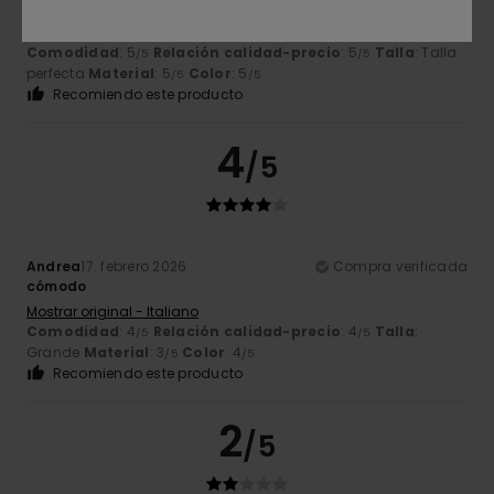
Martin
28. junio 2026
Compra verificada
Comodidad
: 5
Relación calidad-precio
: 5
Talla
: Talla
/5
/5
perfecta
Material
: 5
Color
: 5
/5
/5
Recomiendo este producto
4
/5
Andrea
17. febrero 2026
Compra verificada
cómodo
Mostrar original - Italiano
Comodidad
: 4
Relación calidad-precio
: 4
Talla
:
/5
/5
Grande
Material
: 3
Color
: 4
/5
/5
Recomiendo este producto
2
/5