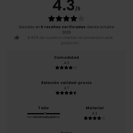
4.3
/5
basado en
6 reseñas verificadas
desde octubre
2025
El 83% de nuestros clientes recomiendan este
producto
Comodidad
4.3
Relación calidad-precio
4.7
Talla
Material
4.2
Demasiado pequeño
Demasiado grande