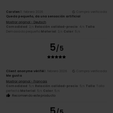
Carsten
11. febrero 2026
Compra verificada
Queda pequeño, da una sensación artificial
Mostrar original - Deutsch
Comodidad
: 2
Relación calidad-precio
: 4
Talla
:
/5
/5
Demasiado pequeño
Material
: 2
Color
: 5
/5
/5
5
/5
Client anonyme vérifié
3. febrero 2026
Compra verificada
Me gusta
Mostrar original - Français
Comodidad
: 5
Relación calidad-precio
: 5
Talla
: Talla
/5
/5
perfecta
Material
: 5
Color
: 5
/5
/5
Recomiendo este producto
5
/5