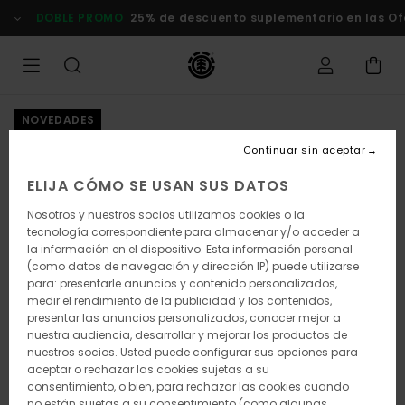
Pasar
DOBLE PROMO
25% de descuento suplementario en las Of
a
la
información
del
producto
NOVEDADES
Continuar sin aceptar
ELIJA CÓMO SE USAN SUS DATOS
Nosotros y nuestros socios utilizamos cookies o la
tecnología correspondiente para almacenar y/o acceder a
la información en el dispositivo. Esta información personal
(como datos de navegación y dirección IP) puede utilizarse
para: presentarle anuncios y contenido personalizados,
medir el rendimiento de la publicidad y los contenidos,
presentar las anuncios personalizados, conocer mejor a
nuestra audiencia, desarrollar y mejorar los productos de
nuestros socios. Usted puede configurar sus opciones para
aceptar o rechazar las cookies sujetas a su
consentimiento, o bien, para rechazar las cookies cuando
no están sujetas a su consentimiento (como algunas