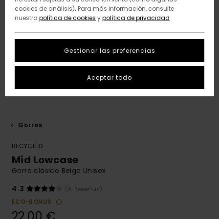
cookies de análisis). Para más información, consulte
nuestra
política de cookies
y
política de privacidad
Gestionar las preferencias
Aceptar todo
Gorros
RECYCLED
Mid Lowcase
Gorro clásico Beige Unisex
4.3
(6 Reseñas)
ECO-BONUS
22,00 €