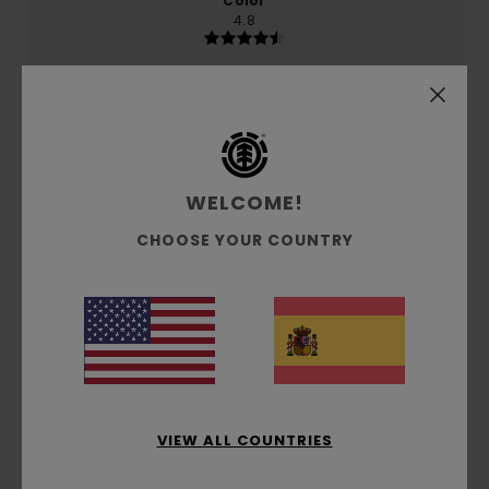
Color
4.8
5
/5
WELCOME!
CHOOSE YOUR COUNTRY
Elungo
1. julio 2026
Compra verificada
Un producto excelente y de gran calidad
Mostrar original - Italiano
Comodidad
: 5
Relación calidad-precio
: 5
Talla
:
/5
/5
Demasiado grande
Material
: 5
Color
: 5
/5
/5
Recomiendo este producto
5
/5
VIEW ALL COUNTRIES