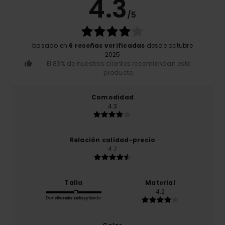
4.3
/5
basado en
6 reseñas verificadas
desde octubre
2025
El 83% de nuestros clientes recomiendan este
producto
Comodidad
4.3
Relación calidad-precio
4.7
Talla
Material
4.2
Demasiado pequeño
Demasiado grande