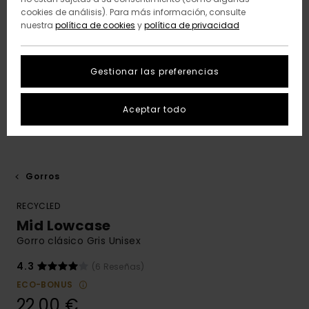
cookies de análisis). Para más información, consulte
nuestra
política de cookies
y
política de privacidad
Gestionar las preferencias
Aceptar todo
Gorros
RECYCLED
Mid Lowcase
Gorro clásico Gris Unisex
4.3
(6 Reseñas)
ECO-BONUS
22,00 €