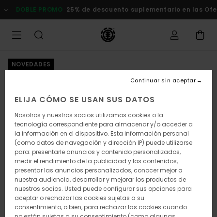
Pasar
DOBLE PROMO
25% de descuento suplementario en las Of
a
la
información
del
producto
NOVEDADES
Continuar sin aceptar
ELIJA CÓMO SE USAN SUS DATOS
Nosotros y nuestros socios utilizamos cookies o la
tecnología correspondiente para almacenar y/o acceder a
la información en el dispositivo. Esta información personal
(como datos de navegación y dirección IP) puede utilizarse
para: presentarle anuncios y contenido personalizados,
medir el rendimiento de la publicidad y los contenidos,
presentar las anuncios personalizados, conocer mejor a
nuestra audiencia, desarrollar y mejorar los productos de
nuestros socios. Usted puede configurar sus opciones para
aceptar o rechazar las cookies sujetas a su
consentimiento, o bien, para rechazar las cookies cuando
no están sujetas a su consentimiento (como algunas