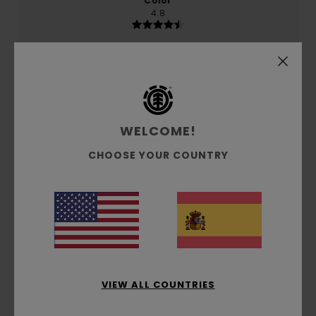
Color
4.8
5
/5
WELCOME!
CHOOSE YOUR COUNTRY
Elungo
1. julio 2026
Compra verificada
Un producto excelente y de gran calidad
Mostrar original - Italiano
Comodidad
: 5
Relación calidad-precio
: 5
Talla
:
/5
/5
Demasiado grande
Material
: 5
Color
: 5
/5
/5
Recomiendo este producto
5
/5
VIEW ALL COUNTRIES