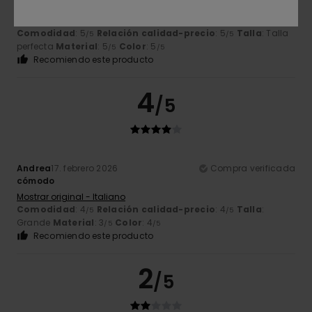
Martin
28. junio 2026
Compra verificada
Comodidad
: 5
Relación calidad-precio
: 5
Talla
: Talla
/5
/5
perfecta
Material
: 5
Color
: 5
/5
/5
Recomiendo este producto
4
/5
Andrea
17. febrero 2026
Compra verificada
cómodo
Mostrar original - Italiano
Comodidad
: 4
Relación calidad-precio
: 4
Talla
:
/5
/5
Grande
Material
: 3
Color
: 4
/5
/5
Recomiendo este producto
2
/5