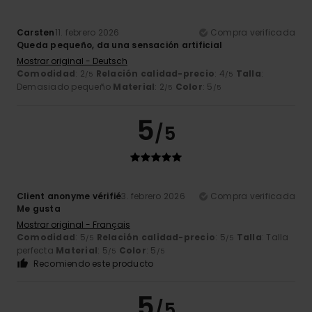
Carsten
11. febrero 2026
Compra verificada
Queda pequeño, da una sensación artificial
Mostrar original - Deutsch
Comodidad
: 2
Relación calidad-precio
: 4
Talla
:
/5
/5
Demasiado pequeño
Material
: 2
Color
: 5
/5
/5
5
/5
Client anonyme vérifié
3. febrero 2026
Compra verificada
Me gusta
Mostrar original - Français
Comodidad
: 5
Relación calidad-precio
: 5
Talla
: Talla
/5
/5
perfecta
Material
: 5
Color
: 5
/5
/5
Recomiendo este producto
5
/5