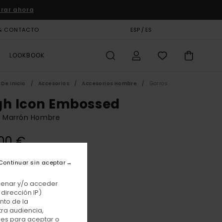
rar ahora
& CONTACTO
TARJETA DE REGALO
ESP / ES
TIENDAS
LOOKBOOK
De Inicio
Accesorios
Accesorios Hombre
Gorros
gh Icon Embossed
o Marrón Hombre
00 €
Continuar sin aceptar
Sepia
r
acenar y/o acceder
dirección IP)
nto de la
tra audiencia,
nes para aceptar o