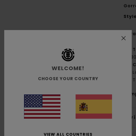
Gorr
Styl
Cara
T
y 3
C
WELCOME!
L
CHOOSE YOUR COUNTRY
T
Com
Env
VIEW ALL COUNTRIES