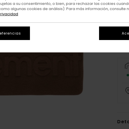
sujetas a su consentimiento, o bien, para rechazar las cookies cuand
como algunas cookies de análisis). Para más información, consulte 
privacidad
referencias
Ace
Deta