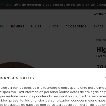
 PROMO
25% de descuento suplementario en las Ofertas
Comp
AYUDA 
MO
HOMBRE
MUJER
NIÑOS
ACCESORIOS
SKATE
Página 
Hi
Gorr
30,
USAN SUS DATOS
Colo
ocios utilizamos cookies o la tecnología correspondiente para alm
 dispositivo. Esta información personal (como datos de navegación y 
: presentarle anuncios y contenido personalizados, medir el rendimie
enidos, presentar las anuncios personalizados, conocer mejor a nues
 los productos de nuestros socios. Usted puede configurar sus opcio