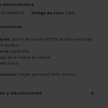
o Marrón Hombre
e
ELYHA00273
Código de color
cqk0
cterísticas
ejido:
punto de canalé 1x1:70% acrílico reciclado
0% acrílico
orte:
perfil alto
ogo de la marca en relieve
alla única
posición
[Tejido principal] 100% acrílico
íos y Devoluciones