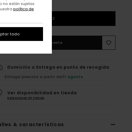
o no están sujetas
nuestra
política de
1SZ
ptar todo
Añadir a la cesta
Domicilio o Entrega en punto de recogida
Entrega prevista a partir del
11 agosto
Ver disponibilidad en tienda
Seleccionar mi tienda
lles & características