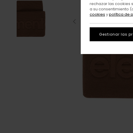
rechazar las cookies 
a su consentimiento (
cookies
y
política de 
Gestionar las p