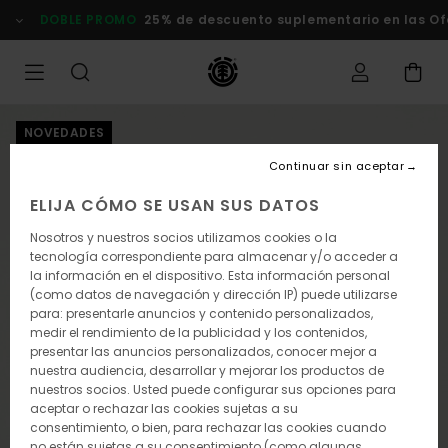
Pasar
DOBLE PROMO
25% de descuento suplementario en las Of
a
la
información
del
producto
NOVEDADES
Continuar sin aceptar
ELIJA CÓMO SE USAN SUS DATOS
Nosotros y nuestros socios utilizamos cookies o la
tecnología correspondiente para almacenar y/o acceder a
la información en el dispositivo. Esta información personal
(como datos de navegación y dirección IP) puede utilizarse
para: presentarle anuncios y contenido personalizados,
medir el rendimiento de la publicidad y los contenidos,
presentar las anuncios personalizados, conocer mejor a
nuestra audiencia, desarrollar y mejorar los productos de
nuestros socios. Usted puede configurar sus opciones para
aceptar o rechazar las cookies sujetas a su
consentimiento, o bien, para rechazar las cookies cuando
no están sujetas a su consentimiento (como algunas