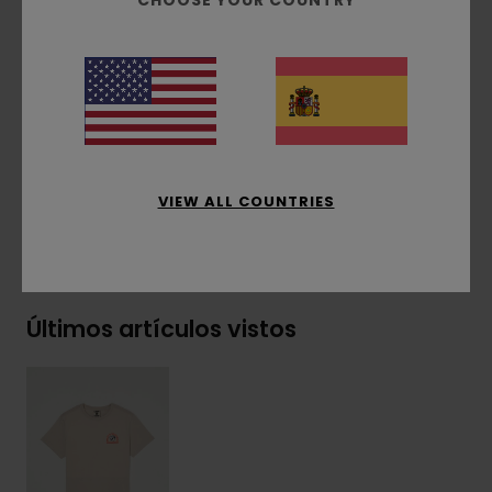
CHOOSE YOUR COUNTRY
Estampado al agua
Estampado delantero y trasero
Etiqueta con el logo en el lateral
Composición
[Tejido principal] 100% algodón
orgánico
VIEW ALL COUNTRIES
Envíos y Devoluciones
Últimos artículos vistos