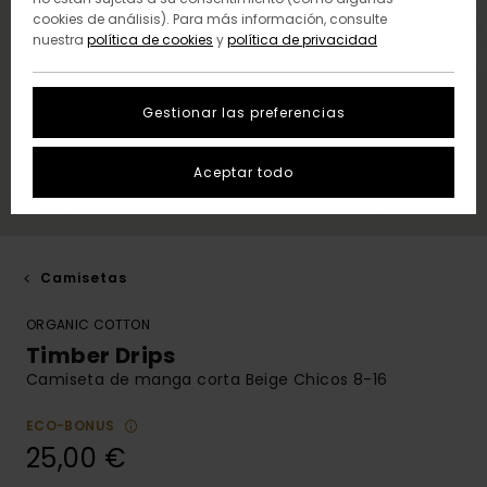
cookies de análisis). Para más información, consulte
nuestra
política de cookies
y
política de privacidad
Gestionar las preferencias
Aceptar todo
Camisetas
ORGANIC COTTON
Timber Drips
Camiseta de manga corta Beige Chicos 8-16
ECO-BONUS
25,00 €