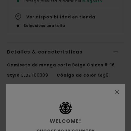
Entrega prevista a partir del
12 agosto
Ver disponibilidad en tienda
Seleccione una talla
Detalles & características
Camiseta de manga corta Beige Chicos 8-16
Style
ELBZT00309
Código de color
teg0
Características
Tejido:
punto jersey de 100% algodón
orgánico [180 g/m2]
WELCOME!
Corte:
corte Regular
Cuello redondo