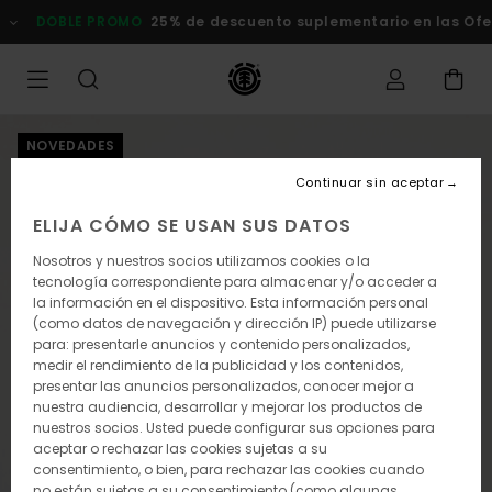
Pasar
LE PROMO
25% de descuento suplementario en las Ofertas
Com
a
la
información
del
producto
NOVEDADES
Continuar sin aceptar
ELIJA CÓMO SE USAN SUS DATOS
Nosotros y nuestros socios utilizamos cookies o la
tecnología correspondiente para almacenar y/o acceder a
la información en el dispositivo. Esta información personal
(como datos de navegación y dirección IP) puede utilizarse
para: presentarle anuncios y contenido personalizados,
medir el rendimiento de la publicidad y los contenidos,
presentar las anuncios personalizados, conocer mejor a
nuestra audiencia, desarrollar y mejorar los productos de
nuestros socios. Usted puede configurar sus opciones para
aceptar o rechazar las cookies sujetas a su
consentimiento, o bien, para rechazar las cookies cuando
no están sujetas a su consentimiento (como algunas