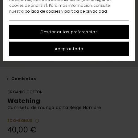
cookies de análisis). Para más información, consulte
nuestra
política de cookies
y
política de privacidad
Gestionar las preferencias
Aceptar todo
Camisetas
ORGANIC COTTON
Watching
Camiseta de manga corta Beige Hombre
ECO-BONUS
40,00 €