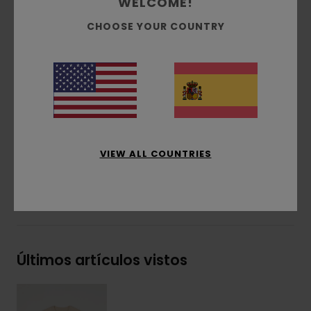
WELCOME!
Cuello:
redondo
CHOOSE YOUR COUNTRY
Técnica de estampado:
estampado al agua
y con relieve
Posición del estampado:
estampado frontal
y trasero
Etiqueta rectangular en el lateral
Composición
[Tejido principal] 100% algodón
orgánico
VIEW ALL COUNTRIES
Envíos y Devoluciones
Últimos artículos vistos