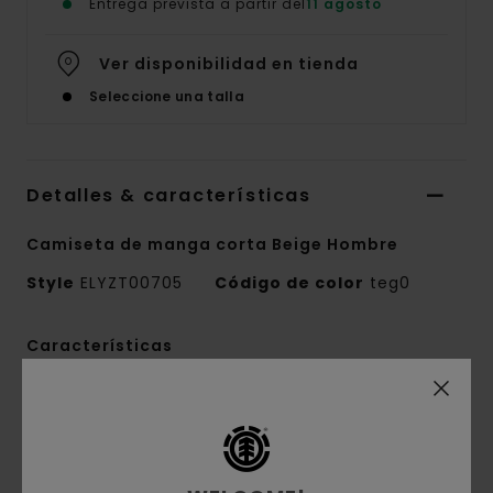
Entrega prevista a partir del
11 agosto
Ver disponibilidad en tienda
Seleccione una talla
Detalles & características
Camiseta de manga corta Beige Hombre
Style
ELYZT00705
Código de color
teg0
Características
Tejido:
100% algodón orgánico
Confección del tejido:
punto jersey [220
g/m2]
Corte:
corte relajado