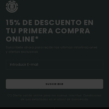
15% DE DESCUENTO EN
TU PRIMERA COMPRA
ONLINE*
Suscríbete ahora para recibir las ultimas informaciones
y ofertas exclusivas.
SUSCRIBIR
(*) Oferta valida online para los nuevos inscritos. Condiciones
de uso detalladas en el email de bienvenida