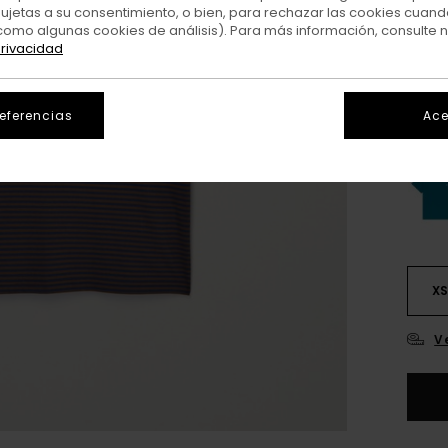
sujetas a su consentimiento, o bien, para rechazar las cookies cuand
como algunas cookies de análisis). Para más información, consulte 
privacidad
referencias
Ace
X
V