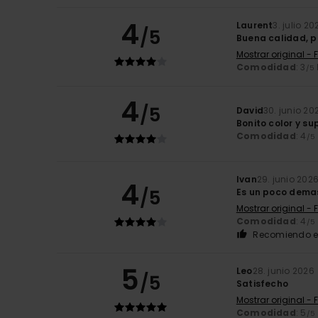
4
Laurent
3. julio 20
/5
Buena calidad, p
Mostrar original - 
Comodidad
: 3
/5
4
/5
David
30. junio 20
Bonito color y s
Comodidad
: 4
/5
Ivan
29. junio 202
4
/5
Es un poco demas
Mostrar original - 
Comodidad
: 4
/5
Recomiendo e
5
Leo
28. junio 2026
/5
Satisfecho
Mostrar original - 
Comodidad
: 5
/5