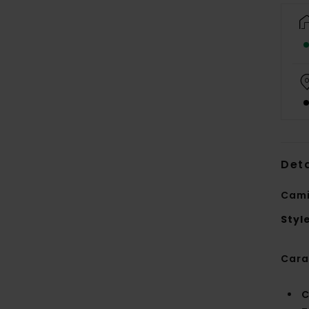
Deta
Cami
Styl
Cara
C