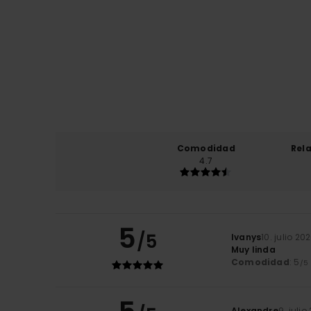
Comodidad
Rel
4.7
5
/5
Ivanys
10. julio 20
Muy linda
Comodidad
: 5
/5
Alexandre
9. julio