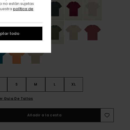
o no están sujetas
nuestra
política de
ptar todo
S
S
M
L
XL
er Guía De Tallas
Añadir a la cesta