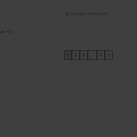
Compra verificada
lor
: 5
/5
1
2
3
...
7
>