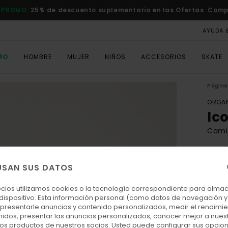
 PROMO
25% de descuento suplementario en las Ofertas
Comp
AYUDA 
MO
HOMBRE
MUJER
NIÑOS
ACCESORIOS
SKATE
Página 
ORGAN
Ic
Cami
4.6
ECO-
USAN SUS DATOS
35,
ocios utilizamos cookies o la tecnología correspondiente para alm
 dispositivo. Esta información personal (como datos de navegación y 
: presentarle anuncios y contenido personalizados, medir el rendimie
Colo
enidos, presentar las anuncios personalizados, conocer mejor a nues
 los productos de nuestros socios. Usted puede configurar sus opcio