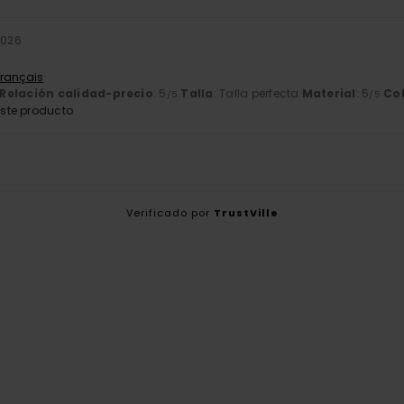
2026
Français
Relación calidad-precio
: 5
Talla
: Talla perfecta
Material
: 5
Co
/5
/5
ste producto
Verificado por
TrustVille