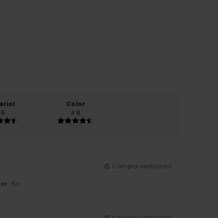
erial
Color
.6
4.8
Compra verificada
lor
: 5
/5
Compra verificada