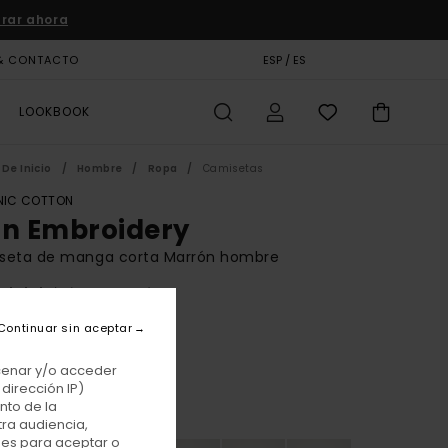
rar ahora
& CONTACTO
TARJETA DE REGALO
ESP / ES
TIENDAS
LOOKBOOK
De Inicio
Hombre
Ropa
Camisetas
IC COTTON
on Embroidery
seta de manga corta Marrón hombre
(68 Reseñas)
BONUS
Continuar sin aceptar
00 €
acenar y/o acceder
dirección IP)
nto de la
Darkdenim/sepia
r
tra audiencia,
nes para aceptar o