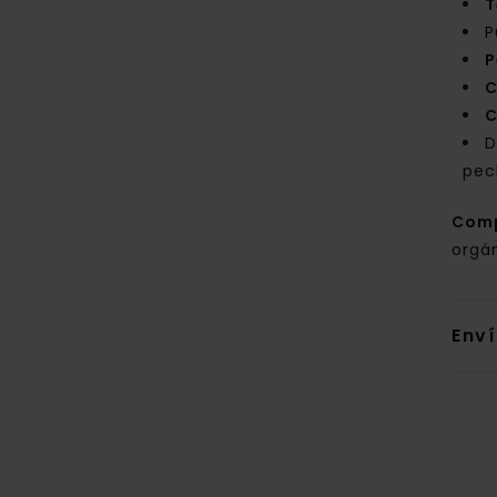
T
P
P
C
C
D
pec
Com
orgá
Env