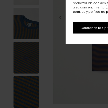
rechazar las cookies 
a su consentimiento (
cookies
y
política de 
Gestionar las p