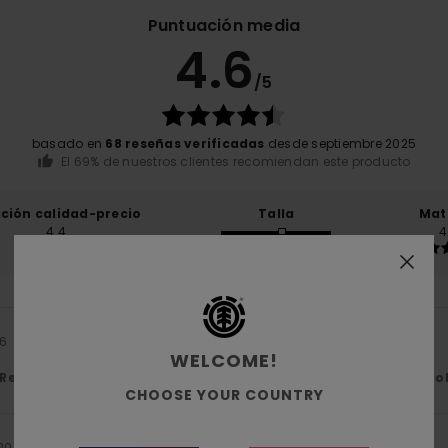
Puntuación media
4.6
/5
basado en
68 reseñas verificadas
desde septiembre 2025
El 69% de nuestros clientes recomiendan este producto
ación calidad-precio
Talla
Mat
4.4
4
Demasiado pequeño
Demasiado grande
26
WELCOME!
Relación calidad-precio
: 5
Talla
: Talla perfecta
Material
: 5
Co
/5
/5
CHOOSE YOUR COUNTRY
 2026