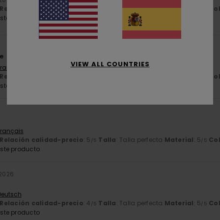
Relación calidad-precio
: 5
Talla
: Talla perfecta
Material
: 5
Co
/5
/5
ste producto
e
VIEW ALL COUNTRIES
Français
Relación calidad-precio
: 5
Talla
: Talla perfecta
Material
: 5
Co
/5
/5
ste producto
Français
Relación calidad-precio
: 5
Talla
: Talla perfecta
Material
: 5
Co
/5
/5
ste producto
 2026
 Deutsch
Relación calidad-precio
: 4
Talla
: Talla perfecta
Material
: 5
Co
/5
/5
ste producto