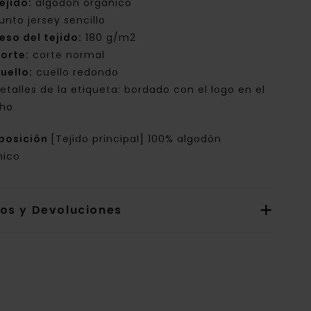
ejido:
algodón orgánico
unto jersey sencillo
eso del tejido:
180 g/m2
orte:
corte normal
uello:
cuello redondo
etalles de la etiqueta: bordado con el logo en el
ho
posición
[Tejido principal] 100% algodón
nico
íos y Devoluciones