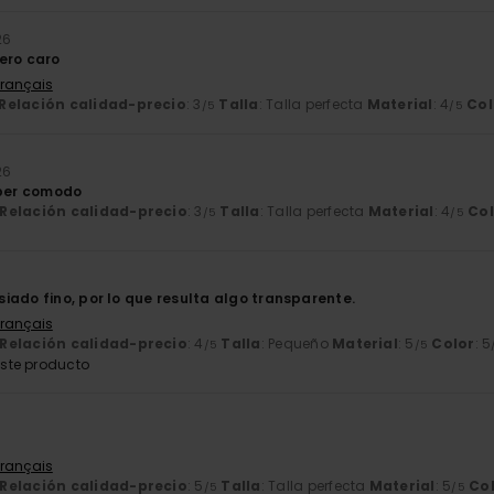
26
ero caro
Français
Relación calidad-precio
: 3
Talla
: Talla perfecta
Material
: 4
Col
/5
/5
26
uper comodo
Relación calidad-precio
: 3
Talla
: Talla perfecta
Material
: 4
Col
/5
/5
6
iado fino, por lo que resulta algo transparente.
Français
Relación calidad-precio
: 4
Talla
: Pequeño
Material
: 5
Color
: 5
/5
/5
ste producto
Français
Relación calidad-precio
: 5
Talla
: Talla perfecta
Material
: 5
Co
/5
/5