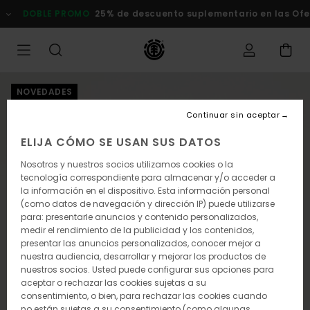
Pasar
DOBLE PROMO
25% de descuento suplementario en las Ofertas
a
la
información
del
producto
NOVEDADES
Continuar sin aceptar
ELIJA CÓMO SE USAN SUS DATOS
Nosotros y nuestros socios utilizamos cookies o la
tecnología correspondiente para almacenar y/o acceder a
la información en el dispositivo. Esta información personal
(como datos de navegación y dirección IP) puede utilizarse
para: presentarle anuncios y contenido personalizados,
medir el rendimiento de la publicidad y los contenidos,
presentar las anuncios personalizados, conocer mejor a
nuestra audiencia, desarrollar y mejorar los productos de
nuestros socios. Usted puede configurar sus opciones para
aceptar o rechazar las cookies sujetas a su
consentimiento, o bien, para rechazar las cookies cuando
no están sujetas a su consentimiento (como algunas