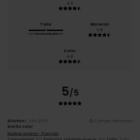
4.5
Talla
Material
4.8
Demasiado pequeño
Demasiado grande
Color
4.8
5
/5
Allichon
9. julio 2026
Compra verificada
bonito color
Mostrar original - Français
Comodidad
: 5
Relación calidad-precio
: 4
Talla
: Talla
/5
/5