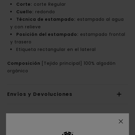
Corte:
corte Regular
Cuello:
redondo
Técnica de estampado:
estampado al agua
y con relieve
Posición del estampado:
estampado frontal
y trasero
Etiqueta rectangular en el lateral
Composición
[Tejido principal] 100% algodón
orgánico
Envíos y Devoluciones
Reseñas de los clientes