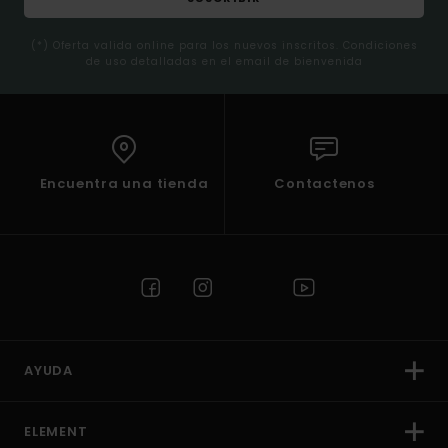
(*) Oferta valida online para los nuevos inscritos. Condiciones
de uso detalladas en el email de bienvenida
Encuentra una tienda
Contactenos
AYUDA
ELEMENT