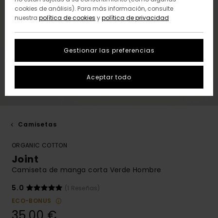
cookies de análisis). Para más información, consulte
nuestra
política de cookies
y
política de privacidad
Gestionar las preferencias
Aceptar todo
Camisetas
ORGANIC COTTON
Joint
Camiseta de manga corta Verde Hombre
5.0
(1 Reseñas)
ECO-BONUS
35,00 €