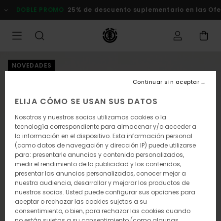
Pasar
DOBLE PROMO
25% de descuento suplementario en las Oferta
a
la
información
del
producto
NOVEDADES
Continuar sin aceptar
ELIJA CÓMO SE USAN SUS DATOS
Nosotros y nuestros socios utilizamos cookies o la
tecnología correspondiente para almacenar y/o acceder a
la información en el dispositivo. Esta información personal
(como datos de navegación y dirección IP) puede utilizarse
para: presentarle anuncios y contenido personalizados,
medir el rendimiento de la publicidad y los contenidos,
presentar las anuncios personalizados, conocer mejor a
nuestra audiencia, desarrollar y mejorar los productos de
nuestros socios. Usted puede configurar sus opciones para
aceptar o rechazar las cookies sujetas a su
consentimiento, o bien, para rechazar las cookies cuando
no están sujetas a su consentimiento (como algunas