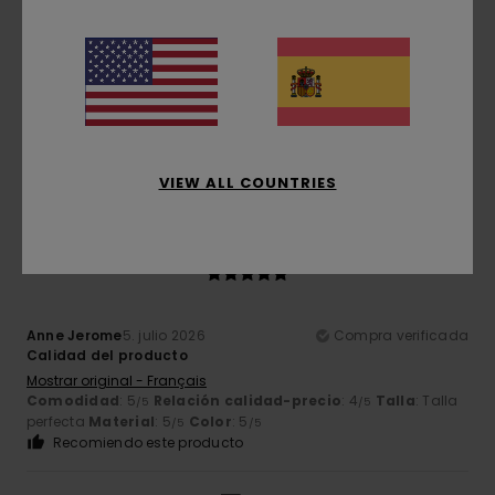
Franz
7. julio 2026
Compra verificada
Máxima comodidad y calidad
Mostrar original - Deutsch
Comodidad
: 5
Relación calidad-precio
: 5
Talla
: Talla
/5
/5
perfecta
Material
: 5
Color
: 5
/5
/5
Recomiendo este producto
VIEW ALL COUNTRIES
5
/5
Anne Jerome
5. julio 2026
Compra verificada
Calidad del producto
Mostrar original - Français
Comodidad
: 5
Relación calidad-precio
: 4
Talla
: Talla
/5
/5
perfecta
Material
: 5
Color
: 5
/5
/5
Recomiendo este producto