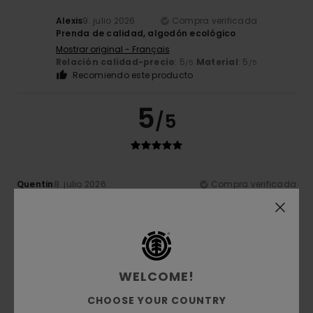
Alexis
9. julio 2026
Compra verificada
Prenda de calidad, algodón ecológico
Mostrar original - Français
Relación calidad-precio
: 5
Material
: 5
/5
/5
Recomiendo este producto
5
/5
Quentin
8. julio 2026
Compra verificada
Un tejido excelente, ligero y de bonito color
Mostrar original - Français
Comodidad
: 5
Relación calidad-precio
: 5
Talla
: Talla
/5
/5
perfecta
Material
: 5
Color
: 5
/5
/5
5
WELCOME!
/5
CHOOSE YOUR COUNTRY