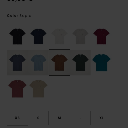
Sepia
Color
XS
S
M
L
XL