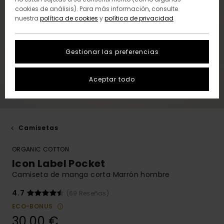
cookies de análisis). Para más información, consulte
nuestra
política de cookies
y
política de privacidad
Gestionar las preferencias
Aceptar todo
Camisetas
ORGANIC COTTON
Icon Label Pocket
Camiseta de manga corta Marrón hombre
4.7
(69 Reseñas)
ECO-BONUS
30,00 €