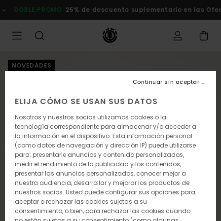
Pasar
OBLE PROMO
25% de descuento suplementario en las Ofertas
C
a
la
información
del
producto
NOVEDADES
Continuar sin aceptar
ELIJA CÓMO SE USAN SUS DATOS
Nosotros y nuestros socios utilizamos cookies o la
tecnología correspondiente para almacenar y/o acceder a
la información en el dispositivo. Esta información personal
(como datos de navegación y dirección IP) puede utilizarse
para: presentarle anuncios y contenido personalizados,
medir el rendimiento de la publicidad y los contenidos,
presentar las anuncios personalizados, conocer mejor a
nuestra audiencia, desarrollar y mejorar los productos de
nuestros socios. Usted puede configurar sus opciones para
aceptar o rechazar las cookies sujetas a su
consentimiento, o bien, para rechazar las cookies cuando
no están sujetas a su consentimiento (como algunas