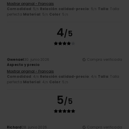
Mostrar original - Français
Comodidad
: 5
Relación calidad-precio
: 5
Talla
: Talla
/5
/5
perfecta
Material
: 5
Color
: 5
/5
/5
4
/5
Gwenael
30. junio 2026
Compra verificada
Aspecto y precio
Mostrar original - Français
Comodidad
: 4
Relación calidad-precio
: 4
Talla
: Talla
/5
/5
perfecta
Material
: 4
Color
: 5
/5
/5
5
/5
Richard
28. junio 2026
Compra verificada