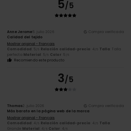
5
/5
Anne Jerome
5. julio 2026
Compra verificada
Calidad del tejido
Mostrar original - Français
Comodidad
: 5
Relación calidad-precio
: 4
Talla
: Talla
/5
/5
perfecta
Material
: 5
Color
: 5
/5
/5
Recomiendo este producto
3
/5
Thomas
2. julio 2026
Compra verificada
Más barato en la página web de la marca
Mostrar original - Français
Comodidad
: 4
Relación calidad-precio
: 4
Talla
:
/5
/5
Grande
Material
: 4
Color
: 4
/5
/5