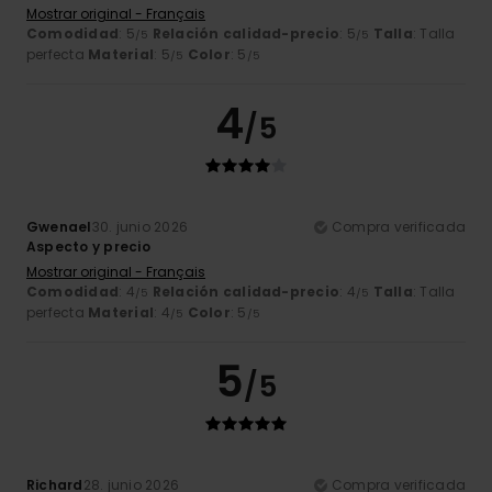
Mostrar original - Français
Comodidad
: 5
Relación calidad-precio
: 5
Talla
: Talla
/5
/5
perfecta
Material
: 5
Color
: 5
/5
/5
4
/5
Gwenael
30. junio 2026
Compra verificada
Aspecto y precio
Mostrar original - Français
Comodidad
: 4
Relación calidad-precio
: 4
Talla
: Talla
/5
/5
perfecta
Material
: 4
Color
: 5
/5
/5
5
/5
Richard
28. junio 2026
Compra verificada