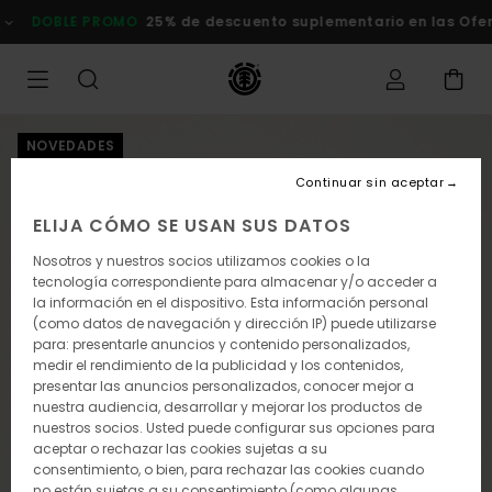
Pasar
DOBLE PROMO
25% de descuento suplementario en las Ofertas
a
la
información
del
producto
NOVEDADES
Continuar sin aceptar
ELIJA CÓMO SE USAN SUS DATOS
Nosotros y nuestros socios utilizamos cookies o la
tecnología correspondiente para almacenar y/o acceder a
la información en el dispositivo. Esta información personal
(como datos de navegación y dirección IP) puede utilizarse
para: presentarle anuncios y contenido personalizados,
medir el rendimiento de la publicidad y los contenidos,
presentar las anuncios personalizados, conocer mejor a
nuestra audiencia, desarrollar y mejorar los productos de
nuestros socios. Usted puede configurar sus opciones para
aceptar o rechazar las cookies sujetas a su
consentimiento, o bien, para rechazar las cookies cuando
no están sujetas a su consentimiento (como algunas