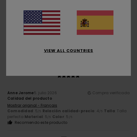
Franz
7. julio 2026
Compra verificada
Máxima comodidad y calidad
Mostrar original - Deutsch
Comodidad
: 5
Relación calidad-precio
: 5
Talla
: Talla
/5
/5
perfecta
Material
: 5
Color
: 5
/5
/5
Recomiendo este producto
VIEW ALL COUNTRIES
5
/5
Anne Jerome
5. julio 2026
Compra verificada
Calidad del producto
Mostrar original - Français
Comodidad
: 5
Relación calidad-precio
: 4
Talla
: Talla
/5
/5
perfecta
Material
: 5
Color
: 5
/5
/5
Recomiendo este producto