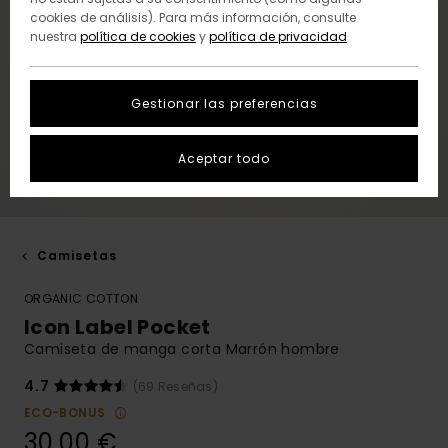
cookies de análisis). Para más información, consulte
nuestra
política de cookies
y
política de privacidad
Gestionar las preferencias
Aceptar todo
Camisetas
ORGANIC COTTON
Icon Label Pocket
Camiseta de manga corta Marrón hombre
4.7
(69 Reseñas)
ECO-BONUS
30,00 €