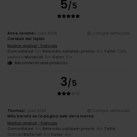
5
/5
Anne Jerome
5. julio 2026
Compra verificada
Calidad del tejido
Mostrar original - Français
Comodidad
: 5
Relación calidad-precio
: 4
Talla
: Talla
/5
/5
perfecta
Material
: 5
Color
: 5
/5
/5
Recomiendo este producto
3
/5
Thomas
2. julio 2026
Compra verificada
Más barato en la página web de la marca
Mostrar original - Français
Comodidad
: 4
Relación calidad-precio
: 4
Talla
:
/5
/5
Grande
Material
: 4
Color
: 4
/5
/5