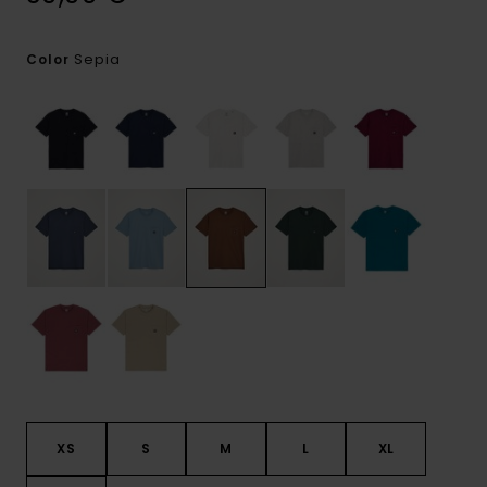
Sepia
Color
XS
S
M
L
XL