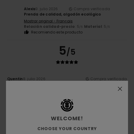
Alexis
9. julio 2026
Compra verificada
Prenda de calidad, algodón ecológico
Mostrar original - Français
Relación calidad-precio
: 5
Material
: 5
/5
/5
Recomiendo este producto
5
/5
Quentin
8. julio 2026
Compra verificada
Un tejido excelente, ligero y de bonito color
Mostrar original - Français
Comodidad
: 5
Relación calidad-precio
: 5
Talla
: Talla
/5
/5
perfecta
Material
: 5
Color
: 5
/5
/5
5
WELCOME!
/5
CHOOSE YOUR COUNTRY