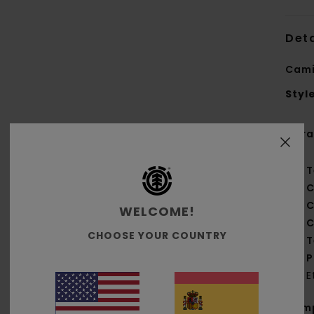
Deta
Cami
Styl
Cara
T
C
C
WELCOME!
C
CHOOSE YOUR COUNTRY
T
P
E
Com