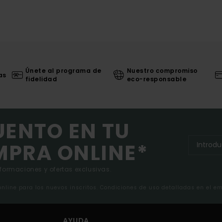
Únete al programa de
Nuestro compromiso
as
fidelidad
eco-responsable
UENTO EN TU
MPRA ONLINE*
nformaciones y ofertas exclusivas.
 online para los nuevos inscritos. Condiciones de uso detalladas en el e
AYUDA