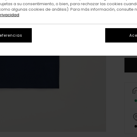
sujetas a su consentimiento, o bien, para rechazar las cookies cuand
como algunas cookies de análisis). Para más información, consulte 
privacidad
X
referencias
Ace
V