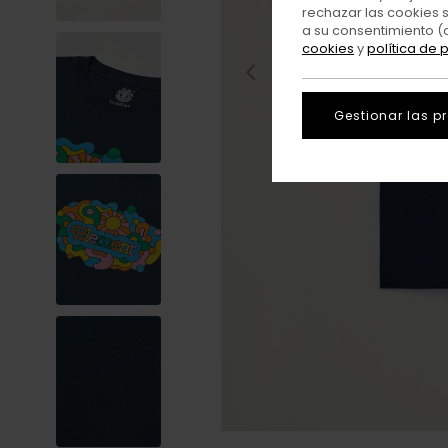
rechazar las cookies 
a su consentimiento (
cookies
y
política de 
Gestionar las p