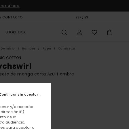
rar ahora
& CONTACTO
TARJETA DE REGALO
ESP / ES
TIENDAS
LOOKBOOK
De Inicio
Hombre
Ropa
Camisetas
IC COTTON
ychswirl
seta de manga corta Azul Hombre
BONUS
00 €
Continuar sin aceptar
acenar y/o acceder
dirección IP)
Eclipse Navy
r
nto de la
tra audiencia,
nes para aceptar o