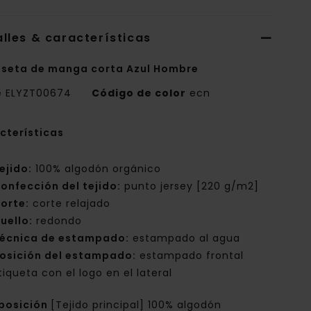
lles & características
seta de manga corta Azul Hombre
e
ELYZT00674
Código de color
ecn
cterísticas
ejido:
100% algodón orgánico
onfección del tejido:
punto jersey [220 g/m2]
orte:
corte relajado
uello:
redondo
écnica de estampado:
estampado al agua
osición del estampado:
estampado frontal
tiqueta con el logo en el lateral
posición
[Tejido principal] 100% algodón