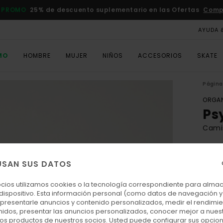
 PROMO
25% de descuento suplementario en las Ofertas
Comp
AYUDA 
MO
HOMBRE
MUJER
NIÑOS
ACCESORIOS
SKATE
Página 
ORGAN
Ps
Cami
ECO-
40,
USAN SUS DATOS
ocios utilizamos cookies o la tecnología correspondiente para alm
 dispositivo. Esta información personal (como datos de navegación y 
Colo
: presentarle anuncios y contenido personalizados, medir el rendimie
enidos, presentar las anuncios personalizados, conocer mejor a nues
 los productos de nuestros socios. Usted puede configurar sus opcio