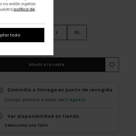
o no están sujetas
nuestra
política de
S
S
M
L
XL
ptar todo
er Guía De Tallas
Añadir a la cesta
Domicilio o Entrega en punto de recogida
Entrega prevista a partir del
11 agosto
Ver disponibilidad en tienda
Seleccione una talla