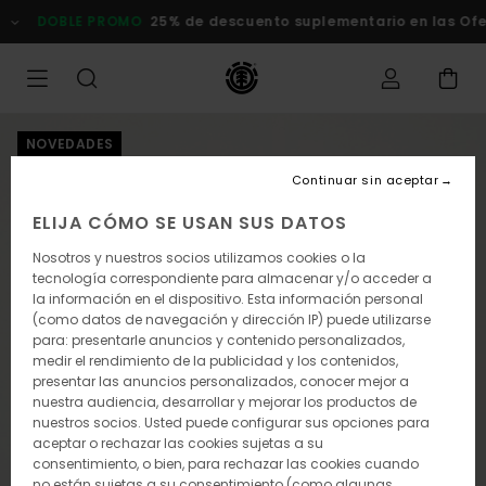
Pasar
DOBLE PROMO
25% de descuento suplementario en las Ofert
a
la
información
del
producto
NOVEDADES
Continuar sin aceptar
ELIJA CÓMO SE USAN SUS DATOS
Nosotros y nuestros socios utilizamos cookies o la
tecnología correspondiente para almacenar y/o acceder a
la información en el dispositivo. Esta información personal
(como datos de navegación y dirección IP) puede utilizarse
para: presentarle anuncios y contenido personalizados,
medir el rendimiento de la publicidad y los contenidos,
presentar las anuncios personalizados, conocer mejor a
nuestra audiencia, desarrollar y mejorar los productos de
nuestros socios. Usted puede configurar sus opciones para
aceptar o rechazar las cookies sujetas a su
consentimiento, o bien, para rechazar las cookies cuando
no están sujetas a su consentimiento (como algunas