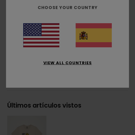
Cuello:
redondo
CHOOSE YOUR COUNTRY
Técnica de estampado:
estampado al agua
y con relieve
Posición del estampado:
estampado frontal
Etiqueta rectangular en el lateral
Composición
[Tejido principal] 100% algodón
orgánico
VIEW ALL COUNTRIES
Envíos y Devoluciones
Últimos artículos vistos