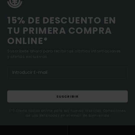
15% DE DESCUENTO EN
TU PRIMERA COMPRA
ONLINE*
Suscríbete ahora para recibir las ultimas informaciones
y ofertas exclusivas.
SUSCRIBIR
(*) Oferta valida online para los nuevos inscritos. Condiciones
de uso detalladas en el email de bienvenida