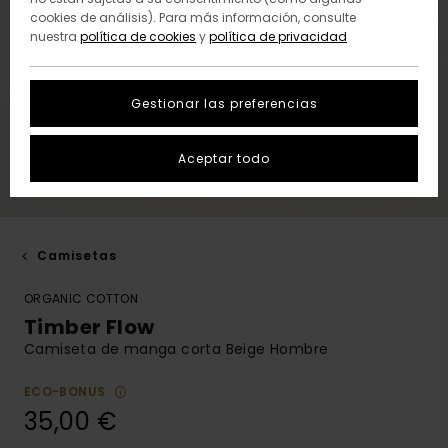
cookies de análisis). Para más información, consulte
nuestra
política de cookies
y
política de privacidad
Gestionar las preferencias
Aceptar todo
Camisetas
ORGANIC COTTON
Timber Flow
Camiseta de manga corta Beige Hombre
ECO-BONUS
35,00 €