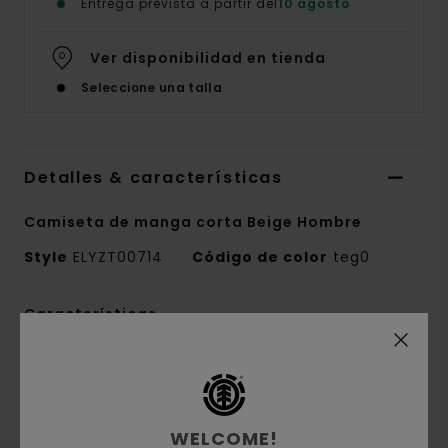
Entrega prevista a partir del
10 agosto
Ver disponibilidad en tienda
Seleccione una talla
Detalles & características
Camiseta de manga corta Beige Hombre
Style
ELYZT00714
Código de color
teg0
Características
Tejido:
100% algodón orgánico
Confección del tejido:
punto jersey [180
g/m2]
WELCOME!
Corte:
corte Regular