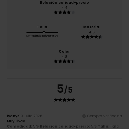
Relación calidad-precio
4.4
Talla
Material
4.6
Demasiado pequeño
Demasiado grande
Color
4.8
5
/5
Ivanys
10. julio 2026
Compra verificada
Muy linda
Comodidad
: 5
Relación calidad-precio
: 5
Talla
: Talla
/5
/5