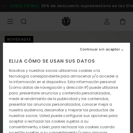
Pasar
DOBLE PROMO
25% de descuento suplementario en las Of
a
la
información
del
producto
NOVEDADES
Continuar sin aceptar
ELIJA CÓMO SE USAN SUS DATOS
Nosotros y nuestros socios utilizamos cookies o la
tecnología correspondiente para almacenar y/o acceder a
la información en el dispositivo. Esta información personal
(como datos de navegación y dirección IP) puede utilizarse
para: presentarle anuncios y contenido personalizados,
medir el rendimiento de la publicidad y los contenidos,
presentar las anuncios personalizados, conocer mejor a
nuestra audiencia, desarrollar y mejorar los productos de
nuestros socios. Usted puede configurar sus opciones para
aceptar o rechazar las cookies sujetas a su
consentimiento, o bien, para rechazar las cookies cuando
no están sujetas a su consentimiento (como algunas