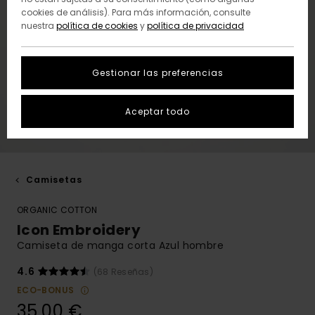
cookies de análisis). Para más información, consulte
nuestra
política de cookies
y
política de privacidad
Gestionar las preferencias
Aceptar todo
Camisetas
ORGANIC COTTON
Icon Embroidery
Camiseta de manga corta Azul hombre
4.6
(68 Reseñas)
ECO-BONUS
35,00 €