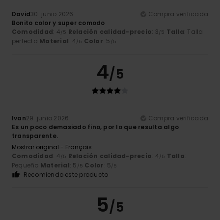
David
30. junio 2026
Compra verificada
Bonito color y super comodo
Comodidad
: 4
Relación calidad-precio
: 3
Talla
: Talla
/5
/5
perfecta
Material
: 4
Color
: 5
/5
/5
4
/5
Ivan
29. junio 2026
Compra verificada
Es un poco demasiado fino, por lo que resulta algo
transparente.
Mostrar original - Français
Comodidad
: 4
Relación calidad-precio
: 4
Talla
:
/5
/5
Pequeño
Material
: 5
Color
: 5
/5
/5
Recomiendo este producto
5
/5