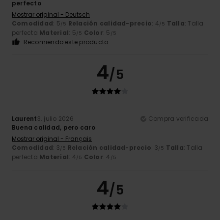
perfecto
Mostrar original - Deutsch
Comodidad
: 5
Relación calidad-precio
: 4
Talla
: Talla
/5
/5
perfecta
Material
: 5
Color
: 5
/5
/5
Recomiendo este producto
4
/5
Laurent
3. julio 2026
Compra verificada
Buena calidad, pero caro
Mostrar original - Français
Comodidad
: 3
Relación calidad-precio
: 3
Talla
: Talla
/5
/5
perfecta
Material
: 4
Color
: 4
/5
/5
4
/5