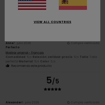
perfecta
Material
: 5
Color
: 5
/5
/5
Recomiendo este producto
5
/5
VIEW ALL COUNTRIES
Anne
7. julio 2026
Compra verificada
Perfecto
Mostrar original - Français
Comodidad
: 5
Relación calidad-precio
: 5
Talla
: Talla
/5
/5
perfecta
Material
: 5
Color
: 5
/5
/5
Recomiendo este producto
5
/5
Alexander
6. julio 2026
Compra verificada