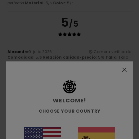
perfecta
Material
: 5
Color
: 5
/5
/5
5
/5
Alexandre
9. julio 2026
Compra verificada
Comodidad
: 5
Relación calidad-precio
: 5
Talla
: Talla
/5
/5
perfecta
Material
: 5
Color
: 5
/5
/5
Recomiendo este producto
5
/5
WELCOME!
CHOOSE YOUR COUNTRY
Gilles
9. julio 2026
Compra verificada
calidad excelente
Mostrar original - Français
Comodidad
: 5
Relación calidad-precio
: 5
Talla
: Talla
/5
/5