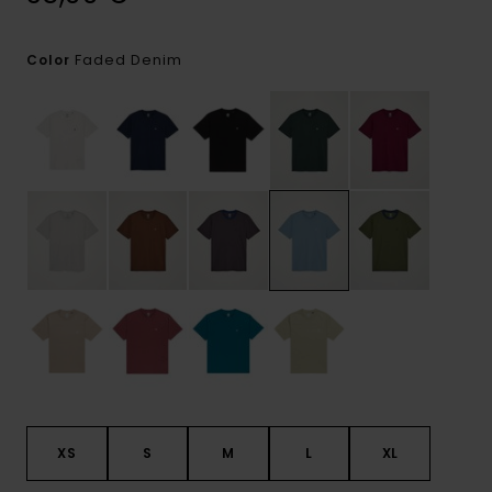
Faded Denim
Color
XS
S
M
L
XL