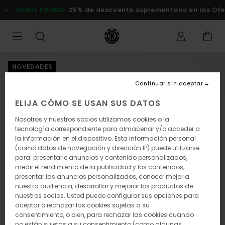
Pasar
DOBLE PROMO
25% de descuento suplementario en las Of
a
la
información
del
producto
NOVEDADES
Continuar sin aceptar
ELIJA CÓMO SE USAN SUS DATOS
Nosotros y nuestros socios utilizamos cookies o la
tecnología correspondiente para almacenar y/o acceder a
la información en el dispositivo. Esta información personal
(como datos de navegación y dirección IP) puede utilizarse
para: presentarle anuncios y contenido personalizados,
medir el rendimiento de la publicidad y los contenidos,
presentar las anuncios personalizados, conocer mejor a
nuestra audiencia, desarrollar y mejorar los productos de
nuestros socios. Usted puede configurar sus opciones para
aceptar o rechazar las cookies sujetas a su
consentimiento, o bien, para rechazar las cookies cuando
no están sujetas a su consentimiento (como algunas