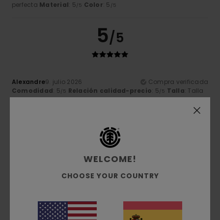
perfecta
Material
: 5
Color
: 5
/5
/5
5
/5
Alexandre
9. julio 2026
Compra verificada
Comodidad
: 5
Relación calidad-precio
: 5
Talla
: Talla
/5
/5
perfecta
Material
: 5
Color
: 5
/5
/5
Recomiendo este producto
5
/5
WELCOME!
CHOOSE YOUR COUNTRY
Gilles
9. julio 2026
Compra verificada
calidad excelente
Mostrar original - Français
Comodidad
: 5
Relación calidad-precio
: 5
Talla
: Talla
/5
/5