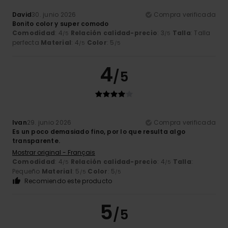
David
30. junio 2026
Compra verificada
Bonito color y super comodo
Comodidad
: 4
Relación calidad-precio
: 3
Talla
: Talla
/5
/5
perfecta
Material
: 4
Color
: 5
/5
/5
4
/5
Ivan
29. junio 2026
Compra verificada
Es un poco demasiado fino, por lo que resulta algo
transparente.
Mostrar original - Français
Comodidad
: 4
Relación calidad-precio
: 4
Talla
:
/5
/5
Pequeño
Material
: 5
Color
: 5
/5
/5
Recomiendo este producto
5
/5