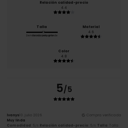
Relación calidad-precio
4.4
Talla
Material
4.6
Demasiado pequeño
Demasiado grande
Color
4.8
5
/5
Ivanys
10. julio 2026
Compra verificada
Muy linda
Comodidad
: 5
Relación calidad-precio
: 5
Talla
: Talla
/5
/5