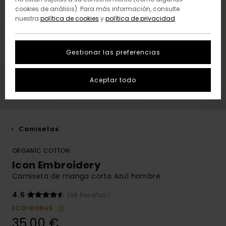
cookies de análisis). Para más información, consulte
nuestra
política de cookies
y
política de privacidad
Gestionar las preferencias
Aceptar todo
Camisetas
ORGANIC COTTON
Icon Embroidery
Camiseta de manga corta Azul hombre
4.6
(68 Reseñas)
ECO-BONUS
35,00 €