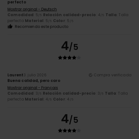
perfecto
Mostrar original - Deutsch
Comodidad
: 5
Relación calidad-precio
: 4
Talla
: Talla
/5
/5
perfecta
Material
: 5
Color
: 5
/5
/5
Recomiendo este producto
4
/5
Laurent
3. julio 2026
Compra verificada
Buena calidad, pero caro
Mostrar original - Français
Comodidad
: 3
Relación calidad-precio
: 3
Talla
: Talla
/5
/5
perfecta
Material
: 4
Color
: 4
/5
/5
4
/5