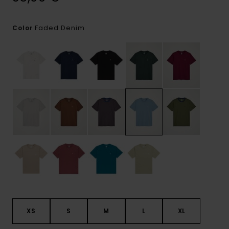
Faded Denim
Color
XS
S
M
L
XL