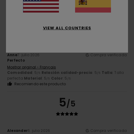
perfecta
Material
: 5
Color
: 5
/5
/5
Recomiendo este producto
5
/5
VIEW ALL COUNTRIES
Anne
7. julio 2026
Compra verificada
Perfecto
Mostrar original - Français
Comodidad
: 5
Relación calidad-precio
: 5
Talla
: Talla
/5
/5
perfecta
Material
: 5
Color
: 5
/5
/5
Recomiendo este producto
5
/5
Alexander
6. julio 2026
Compra verificada