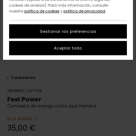
cookies de análisis). Para más información, consulte
nuestra
política de cookies
y
política de privacidad
Gestionar las preferencias
Aceptar todo
Camisetas
ORGANIC COTTON
Feel Power
Camiseta de manga corta Azul Hombre
ECO-BONUS
35,00 €