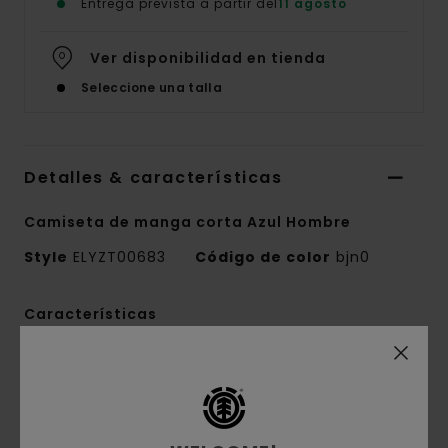
Entrega prevista a partir del
11 agosto
Ver disponibilidad en tienda
Seleccione una talla
Detalles & características
Camiseta de manga corta Azul Hombre
Style
ELYZT00683
Código de color
bjn0
Características
Tejido:
100% algodón orgánico
Confección del tejido:
punto jersey [180
g/m2]
Corte:
corte Regular