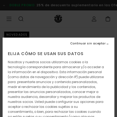
Pasar
DOBLE PROMO
25% de descuento suplementario en las Ofert
a
la
información
del
producto
NOVEDADES
Continuar sin aceptar
ELIJA CÓMO SE USAN SUS DATOS
Nosotros y nuestros socios utilizamos cookies o la
tecnología correspondiente para almacenar y/o acceder a
la información en el dispositivo. Esta información personal
(como datos de navegación y dirección IP) puede utilizarse
para: presentarle anuncios y contenido personalizados,
medir el rendimiento de la publicidad y los contenidos,
presentar las anuncios personalizados, conocer mejor a
nuestra audiencia, desarrollar y mejorar los productos de
nuestros socios. Usted puede configurar sus opciones para
aceptar o rechazar las cookies sujetas a su
consentimiento, o bien, para rechazar las cookies cuando
no están sujetas a su consentimiento (como algunas