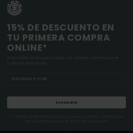
15% DE DESCUENTO EN
TU PRIMERA COMPRA
ONLINE*
Suscríbete ahora para recibir las ultimas informaciones
y ofertas exclusivas.
SUSCRIBIR
(*) Oferta valida online para los nuevos inscritos. Condiciones
de uso detalladas en el email de bienvenida