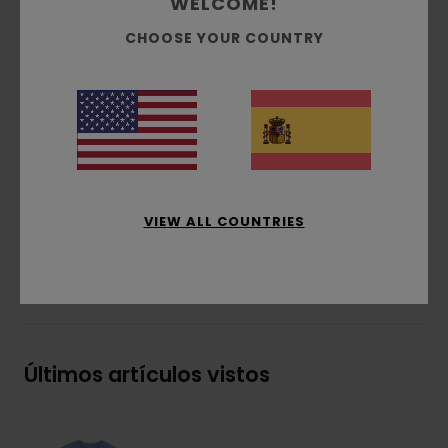
WELCOME!
Cuello:
redondo
CHOOSE YOUR COUNTRY
Técnica de estampado:
estampado al agua
y con relieve
Posición del estampado:
estampado frontal
y trasero
Etiqueta rectangular en el lateral
Composición
[Tejido principal] 100% algodón
orgánico
VIEW ALL COUNTRIES
Envíos y Devoluciones
Últimos artículos vistos