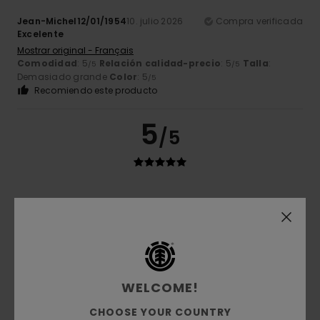
Jean-Michel12/01/1954
10. julio 2026
Compra verificada
Excelente
Mostrar original - Français
Comodidad
: 5
Relación calidad-precio
: 5
Talla
:
/5
/5
Demasiado grande
Color
: 5
/5
Recomiendo este producto
5
/5
Guillaume
6. julio 2026
Compra verificada
muy bueno y bien cortado
Mostrar original - Français
Comodidad
: 5
Relación calidad-precio
: 5
Talla
: Talla
/5
/5
perfecta
Material
: 5
Color
: 5
/5
/5
Recomiendo este producto
WELCOME!
2
CHOOSE YOUR COUNTRY
/5