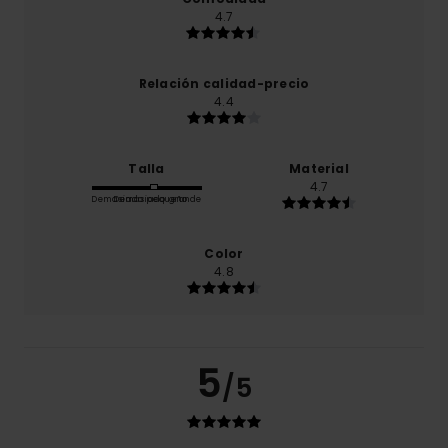
4.7
Relación calidad-precio
4.4
Talla
Material
4.7
Demasiado pequeño
Demasiado grande
Color
4.8
5
/5