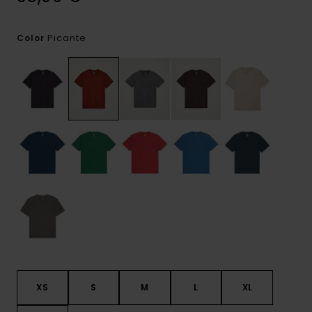
Picante
Color
XS
S
M
L
XL