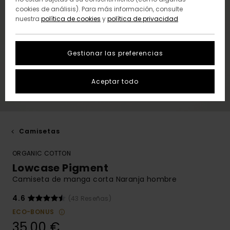
cookies de análisis). Para más información, consulte
nuestra
política de cookies
y
política de privacidad
Gestionar las preferencias
Aceptar todo
Camisetas
ORGANIC COTTON
Lowcase Pigment
Camiseta de manga corta Naranja hombre
4.6
(43 Reseñas)
ECO-BONUS
35,00 €