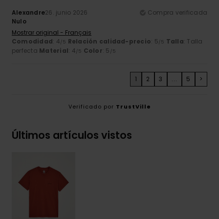
Alexandre
26. junio 2026
Compra verificada
Nulo
Mostrar original - Français
Comodidad
: 4
Relación calidad-precio
: 5
Talla
: Talla
/5
/5
perfecta
Material
: 4
Color
: 5
/5
/5
1
2
3
...
5
>
Verificado por
TrustVille
Últimos artículos vistos