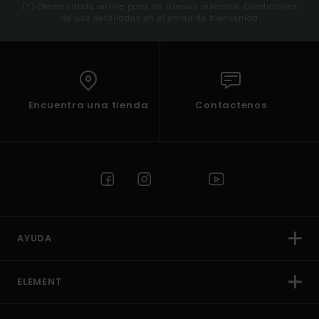
(*) Oferta valida online para los nuevos inscritos. Condiciones
de uso detalladas en el email de bienvenida
Encuentra una tienda
Contactenos
AYUDA
ELEMENT