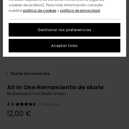
cookies de análisis). Para más información, consulte
nuestra
política de cookies
y
política de privacidad
Gestionar las preferencias
Aceptar todo
Skate Accessories
All In One Herramienta de skate
Skateboard tool Multi Unisex
4.6
(7 Reseñas)
12,00 €