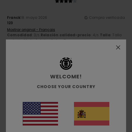
Franck
18. mayo 2026
Compra verificada
123
Mostrar original - Français
Comodidad
: 3
Relación calidad-precio
: 4
Talla
: Talla
/5
/5
perfecta
Material
: 4
Color
: 5
/5
/5
Recomiendo este producto
4
/5
WELCOME!
CHOOSE YOUR COUNTRY
Pierre
10. mayo 2026
Compra verificada
Me hubiera gustado una llave Allen para ajustar el sillín de
la bicicleta. Habría sido perfecto.
Mostrar original - Français
Comodidad
: 5
Relación calidad-precio
: 5
Talla
:
/5
/5
Grande
Material
: 4
Color
: 5
/5
/5
Recomiendo este producto