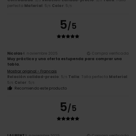
/5
/5
perfecta
Material
: 5
Color
: 5
/5
/5
5
/5
Nicolas
4. noviembre 2025
Compra verificada
Muy práctico y una oferta estupenda para comprar una
tabla.
Mostrar original - Français
Relación calidad-precio
: 5
Talla
: Talla perfecta
Material
:
/5
5
Color
: 5
/5
/5
Recomiendo este producto
5
/5
LAURENT
3. noviembre 2025
Compra verificada