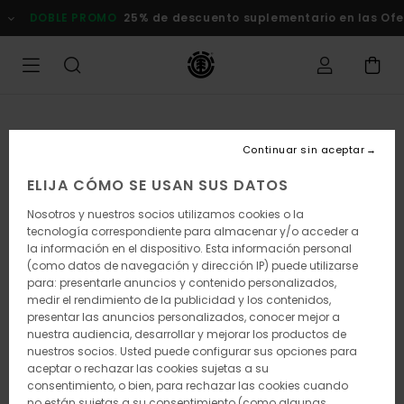
Pasar
DOBLE PROMO
25% de descuento suplementario en las Of
a
la
información
del
producto
Continuar sin aceptar
ELIJA CÓMO SE USAN SUS DATOS
Nosotros y nuestros socios utilizamos cookies o la
tecnología correspondiente para almacenar y/o acceder a
la información en el dispositivo. Esta información personal
(como datos de navegación y dirección IP) puede utilizarse
para: presentarle anuncios y contenido personalizados,
medir el rendimiento de la publicidad y los contenidos,
presentar las anuncios personalizados, conocer mejor a
nuestra audiencia, desarrollar y mejorar los productos de
nuestros socios. Usted puede configurar sus opciones para
aceptar o rechazar las cookies sujetas a su
consentimiento, o bien, para rechazar las cookies cuando
no están sujetas a su consentimiento (como algunas