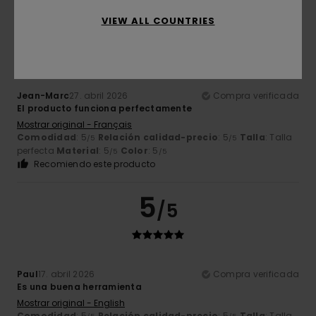
5
VIEW ALL COUNTRIES
/5
Jean-Marc
27. abril 2026
Compra verificada
El producto funciona perfectamente
Mostrar original - Français
Comodidad
: 5
Relación calidad-precio
: 5
Talla
: Talla
/5
/5
perfecta
Material
: 5
Color
: 5
/5
/5
Recomiendo este producto
5
/5
Paul
17. abril 2026
Compra verificada
Es una buena herramienta
Mostrar original - English
Comodidad
: 5
Relación calidad-precio
: 5
Talla
: Talla