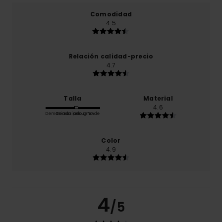
Comodidad
4.5
Relación calidad-precio
4.7
Talla
Material
4.6
Demasiado pequeño
Demasiado grande
Color
4.9
4
/5