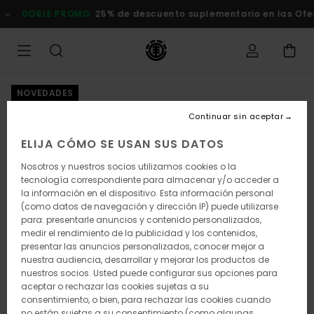
Pasar
DOBLE PROMO
25% de descuento suplementario en las Of
a
la
información
del
producto
NOVEDADES
Continuar sin aceptar
ELIJA CÓMO SE USAN SUS DATOS
Nosotros y nuestros socios utilizamos cookies o la
tecnología correspondiente para almacenar y/o acceder a
la información en el dispositivo. Esta información personal
(como datos de navegación y dirección IP) puede utilizarse
para: presentarle anuncios y contenido personalizados,
medir el rendimiento de la publicidad y los contenidos,
presentar las anuncios personalizados, conocer mejor a
nuestra audiencia, desarrollar y mejorar los productos de
nuestros socios. Usted puede configurar sus opciones para
aceptar o rechazar las cookies sujetas a su
consentimiento, o bien, para rechazar las cookies cuando
no están sujetas a su consentimiento (como algunas