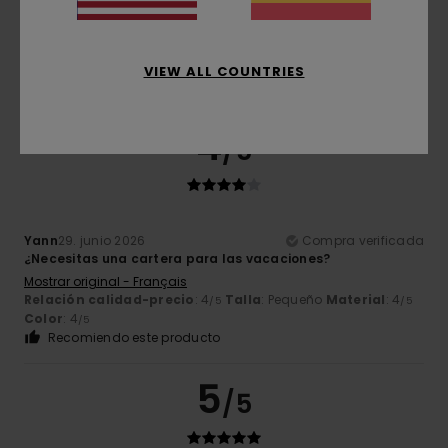
Color
4.7
VIEW ALL COUNTRIES
4
/5
Yann
29. junio 2026
Compra verificada
¿Necesitas una cartera para las vacaciones?
Mostrar original - Français
Relación calidad-precio
: 4
Talla
: Pequeño
Material
: 4
/5
/5
Color
: 4
/5
Recomiendo este producto
5
/5