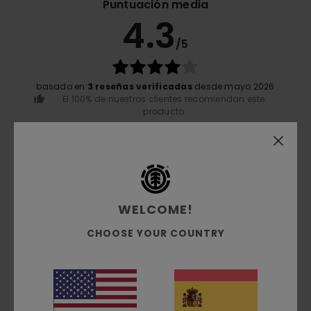
Puntuación media
4.3
/5
basado en
3 reseñas verificadas
desde mayo 2026
El 100% de nuestros clientes recomiendan este
producto
Comodidad
NaN
Relación calidad-precio
WELCOME!
4.3
CHOOSE YOUR COUNTRY
Talla
Material
4.7
Demasiado pequeño
Demasiado grande