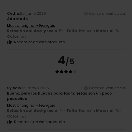
Cedric
20. junio 2026
Compra verificada
Adaptado
Mostrar original - Français
Relación calidad-precio
: 5
Talla
: Pequeño
Material
: 5
/5
/5
Color
: 5
/5
Recomiendo este producto
4
/5
Sylvain
26. mayo 2026
Compra verificada
Bueno, pero los huecos para las tarjetas son un poco
pequeños
Mostrar original - Français
Relación calidad-precio
: 4
Talla
: Pequeño
Material
: 5
/5
/5
Color
: 5
/5
Recomiendo este producto