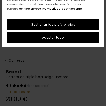
cookies de análisis). Para más información, consulte
nuestra
política de cookies
y
política de privacidad
Gestionar las preferencias
Aceptar todo
Carteras
Brand
Cartera de triple hoja Beige Hombre
4.3
(3 Reseñas)
ECO-BONUS
20,00 €