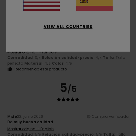
4
/5
VIEW ALL COUNTRIES
Alexandre
25. junio 2026
Compra verificada
Me gusta la hebilla de color acero inoxidable
Mostrar original - Français
Comodidad
: 3
Relación calidad-precio
: 4
Talla
: Talla
/5
/5
perfecta
Material
: 4
Color
: 4
/5
/5
Recomiendo este producto
5
/5
Mide
22. junio 2026
Compra verificada
De muy buena calidad
Mostrar original - English
Comodidad
: 5
Relación calidad-precio
: 5
Talla
: Talla
/5
/5