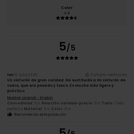
Color
4.8
5
/5
Ian
10. julio 2026
Compra verificada
Un cinturón de gran calidad. Ha sustituido a mi cinturón de
cuero, que era pesado y tosco. Es mucho más ligero y
práctico.
Mostrar original - English
Comodidad
: 5
Relación calidad-precio
: 5
Talla
: Talla
/5
/5
perfecta
Material
: 5
Color
: 5
/5
/5
Recomiendo este producto
5