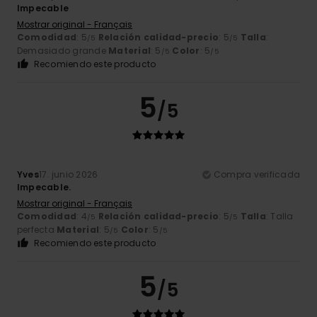
Impecable
Mostrar original - Français
Comodidad
: 5
Relación calidad-precio
: 5
Talla
:
/5
/5
Demasiado grande
Material
: 5
Color
: 5
/5
/5
Recomiendo este producto
5
/5
Yves
17. junio 2026
Compra verificada
Impecable.
Mostrar original - Français
Comodidad
: 4
Relación calidad-precio
: 5
Talla
: Talla
/5
/5
perfecta
Material
: 5
Color
: 5
/5
/5
Recomiendo este producto
5
/5