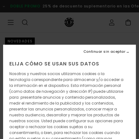
Pasar
DOBLE PROMO
25% de descuento suplementario en las Of
a
la
información
del
producto
NOVEDADES
Continuar sin aceptar
ELIJA CÓMO SE USAN SUS DATOS
Nosotros y nuestros socios utilizamos cookies o la
tecnología correspondiente para almacenar y/o acceder a
la información en el dispositivo. Esta información personal
(como datos de navegación y dirección IP) puede utilizarse
para: presentarle anuncios y contenido personalizados,
medir el rendimiento de la publicidad y los contenidos,
presentar las anuncios personalizados, conocer mejor a
nuestra audiencia, desarrollar y mejorar los productos de
nuestros socios. Usted puede configurar sus opciones para
aceptar o rechazar las cookies sujetas a su
consentimiento, o bien, para rechazar las cookies cuando
no están sujetas a su consentimiento (como algunas