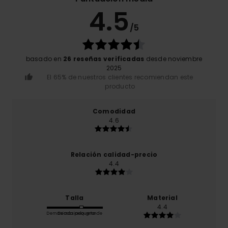
4.5
/5
basado en
26 reseñas verificadas
desde noviembre
2025
El 65% de nuestros clientes recomiendan este
producto
Comodidad
4.6
Relación calidad-precio
4.4
Talla
Material
4.4
Demasiado pequeño
Demasiado grande