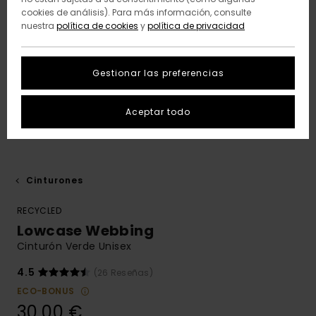
cookies de análisis). Para más información, consulte
nuestra
política de cookies
y
política de privacidad
Gestionar las preferencias
Aceptar todo
Cinturones
RECYCLED
Lowcase Webbing
Cinturón Verde Unisex
4.5
(26 Reseñas)
ECO-BONUS
30,00 €