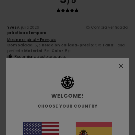
/5
Yves
9. julio 2026
Compra verificada
práctica atemporal
Mostrar original - Français
Comodidad
: 5
Relación calidad-precio
: 5
Talla
: Talla
/5
/5
perfecta
Material
: 5
Color
: 5
/5
/5
Recomiendo este producto
5
/5
WELCOME!
Kevyn
26. junio 2026
Compra verificada
CHOOSE YOUR COUNTRY
Satisfecho
Mostrar original - Français
Comodidad
: 5
Relación calidad-precio
: 4
Material
:
/5
/5
4
Color
: 5
/5
/5