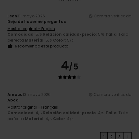
Leon
31. mayo 2026
Compra verificada
Deja de hacerme preguntas
Mostrar original - English
Comodidad
: 5
Relación calidad-precio
: 5
Talla
: Talla
/5
/5
perfecta
Material
: 5
Color
: 5
/5
/5
Recomiendo este producto
4
/5
Arnaud
13. mayo 2026
Compra verificada
Abcd
Mostrar original - Français
Comodidad
: 4
Relación calidad-precio
: 4
Talla
: Talla
/5
/5
perfecta
Material
: 4
Color
: 4
/5
/5
1
2
3
>