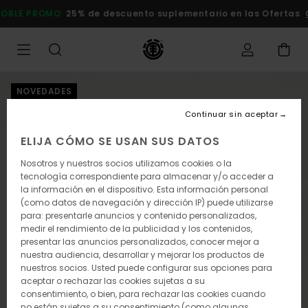
Pasar
DOBLE PROMO
25% de descuento suplementario en las Of
a
la
información
del
producto
NOVEDADES
Continuar sin aceptar
ELIJA CÓMO SE USAN SUS DATOS
Nosotros y nuestros socios utilizamos cookies o la
tecnología correspondiente para almacenar y/o acceder a
la información en el dispositivo. Esta información personal
(como datos de navegación y dirección IP) puede utilizarse
para: presentarle anuncios y contenido personalizados,
medir el rendimiento de la publicidad y los contenidos,
presentar las anuncios personalizados, conocer mejor a
nuestra audiencia, desarrollar y mejorar los productos de
nuestros socios. Usted puede configurar sus opciones para
aceptar o rechazar las cookies sujetas a su
consentimiento, o bien, para rechazar las cookies cuando
no están sujetas a su consentimiento (como algunas