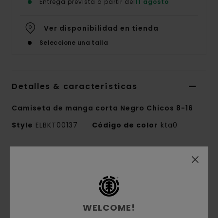
Entrega prevista a partir del
11 agosto
Ver disponibilidad en tienda
Seleccione una talla
Detalles & características
Camiseta de manga corta Negro Chicos 8-16
Style
ELBKT00137
Código de color
kta0
Características
Tejido:
punto jersey de 100% algodón
orgánico [180 g/m2]
Corte:
corte Regular
WELCOME!
Cuello redondo