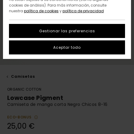
cookies de análisis). Para más información, consulte
nuestra
política de cookies
y
política de privacidad
Gestionar las preferencias
Aceptar todo
Camisetas
ORGANIC COTTON
Lowcase Pigment
Camiseta de manga corta Negro Chicos 8-16
ECO-BONUS
25,00 €