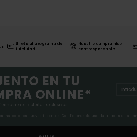
Únete al programa de
Nuestro compromiso
as
fidelidad
eco-responsable
UENTO EN TU
MPRA ONLINE*
nformaciones y ofertas exclusivas.
 online para los nuevos inscritos. Condiciones de uso detalladas en el e
AYUDA