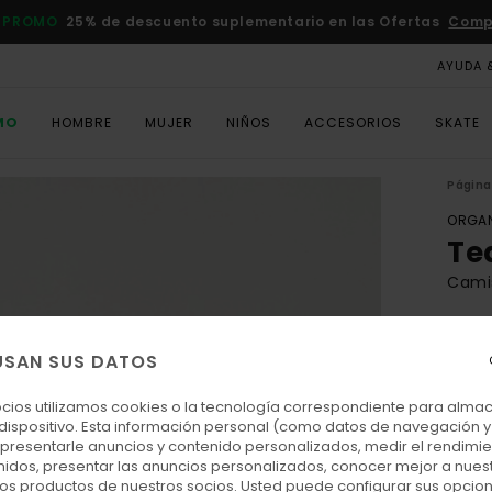
 PROMO
25% de descuento suplementario en las Ofertas
Comp
AYUDA 
MO
HOMBRE
MUJER
NIÑOS
ACCESORIOS
SKATE
Página 
ORGAN
Te
Camis
ECO-
25,
USAN SUS DATOS
ocios utilizamos cookies o la tecnología correspondiente para alm
 dispositivo. Esta información personal (como datos de navegación y 
Colo
: presentarle anuncios y contenido personalizados, medir el rendimie
enidos, presentar las anuncios personalizados, conocer mejor a nues
 los productos de nuestros socios. Usted puede configurar sus opcio