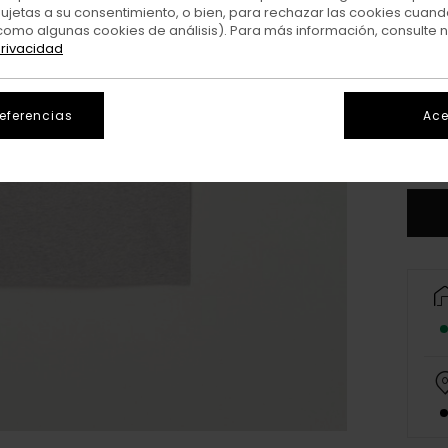
sujetas a su consentimiento, o bien, para rechazar las cookies cuand
como algunas cookies de análisis). Para más información, consulte 
privacidad
XS/
referencias
Ace
V