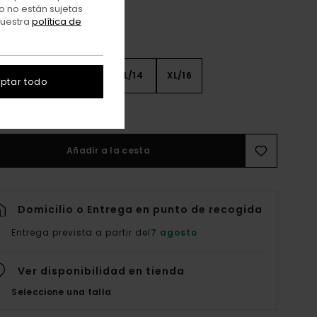
o no están sujetas
nuestra
política de
8
S/10
M/12
L/14
XL/16
ptar todo
er Guía De Tallas
Añadir a la cesta
Domicilio o Entrega en punto de recogida
Entrega prevista a partir del
7 agosto
Ver disponibilidad en tienda
Seleccione una talla