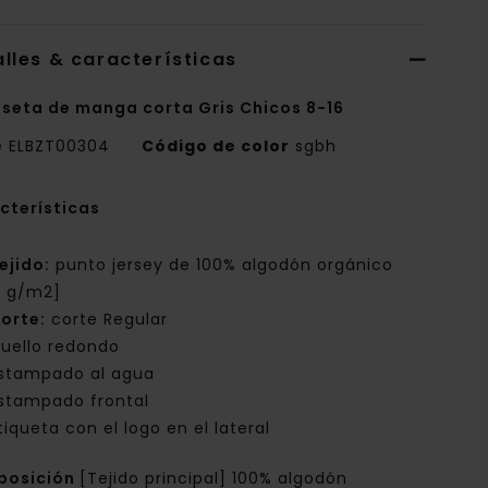
lles & características
seta de manga corta Gris Chicos 8-16
e
ELBZT00304
Código de color
sgbh
cterísticas
ejido:
punto jersey de 100% algodón orgánico
0 g/m2]
orte:
corte Regular
uello redondo
stampado al agua
stampado frontal
tiqueta con el logo en el lateral
posición
[Tejido principal] 100% algodón