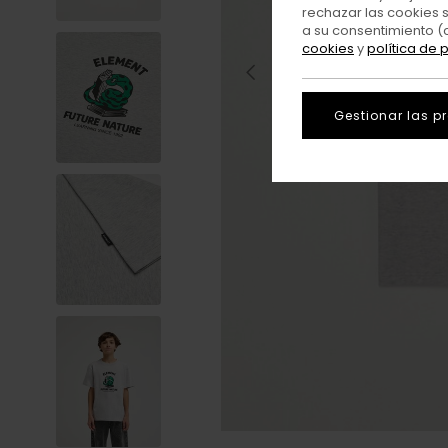
rechazar las cookies 
a su consentimiento (
cookies
y
política de 
Gestionar las p