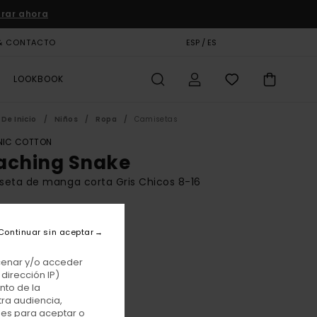
rar ahora
& CONTACTO
TARJETA DE REGALO
ESP / ES
TIENDAS
LOOKBOOK
De Inicio
Niños
Ropa
Camisetas
IC COTTON
aching Snake
eta de manga corta Gris Chicos 8-16
BONUS
00 €
Continuar sin aceptar
acenar y/o acceder
dirección IP)
Mid Grey Heather
r
nto de la
tra audiencia,
nes para aceptar o