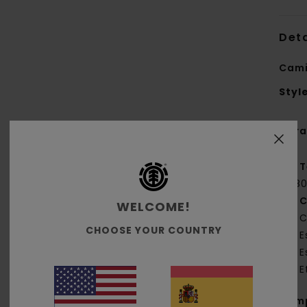
Deta
Cami
Styl
Cara
T
[18
C
WELCOME!
C
CHOOSE YOUR COUNTRY
E
E
E
Com