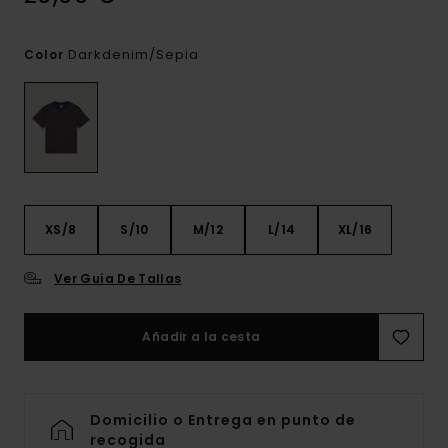
Darkdenim/sepia
Color
XS/8
S/10
M/12
L/14
XL/16
Ver Guía De Tallas
Añadir a la cesta
Domicilio o Entrega en punto de
recogida