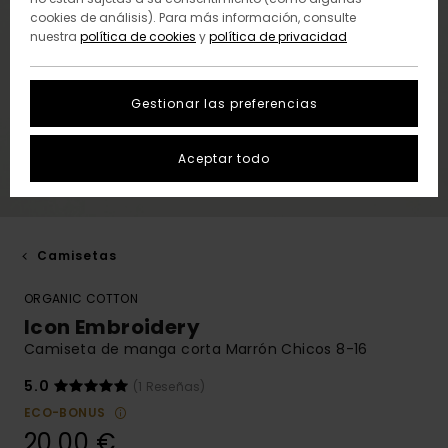
cookies de análisis). Para más información, consulte
nuestra
política de cookies
y
política de privacidad
Gestionar las preferencias
Aceptar todo
Camisetas
ORGANIC COTTON
Icon Embroidery
Camiseta de manga corta Marrón Chicos 8-16
5.0
(1 Reseñas)
ECO-BONUS
20,00 €