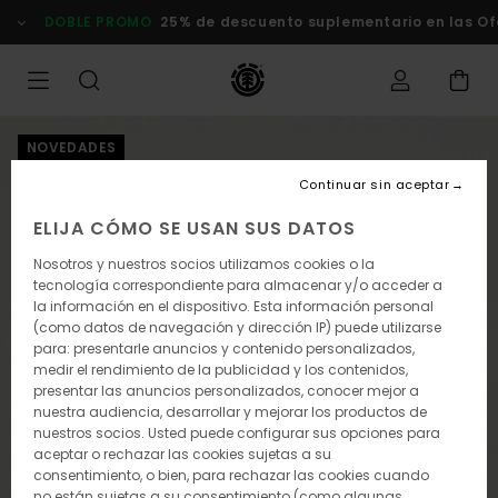
Pasar
DOBLE PROMO
25% de descuento suplementario en las Of
a
la
información
del
producto
NOVEDADES
Continuar sin aceptar
ELIJA CÓMO SE USAN SUS DATOS
Nosotros y nuestros socios utilizamos cookies o la
tecnología correspondiente para almacenar y/o acceder a
la información en el dispositivo. Esta información personal
(como datos de navegación y dirección IP) puede utilizarse
para: presentarle anuncios y contenido personalizados,
medir el rendimiento de la publicidad y los contenidos,
presentar las anuncios personalizados, conocer mejor a
nuestra audiencia, desarrollar y mejorar los productos de
nuestros socios. Usted puede configurar sus opciones para
aceptar o rechazar las cookies sujetas a su
consentimiento, o bien, para rechazar las cookies cuando
no están sujetas a su consentimiento (como algunas