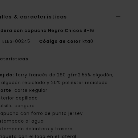
lles & características
dera con capucha Negro Chicos 8-16
e
ELBSF00245
Código de color
kta0
cterísticas
ejido:
terry francés de 280 g/m2:55% algodón,
 algodón reciclado y 20% poliéster reciclado
orte:
corte Regular
nterior cepillado
olsillo canguro
apucha con forro de punto jersey
stampado al agua
stampado delantero y trasero
tiqueta con el logo en el lateral