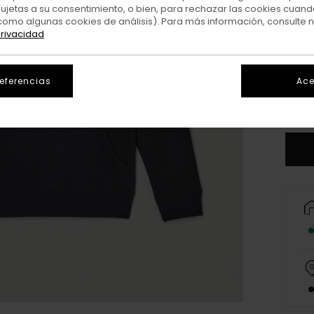
sujetas a su consentimiento, o bien, para rechazar las cookies cuand
como algunas cookies de análisis). Para más información, consulte 
privacidad
XS/
referencias
Ace
V