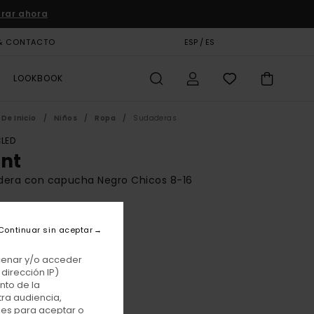
rar ahora
& CONTACTO
TARJETA DE REGALO
ESP / ES
TIENDAS
LOOKBOOK
De Inicio
Niños
Ropa
Sudaderas
LED
int
dera con capucha Negro Chicos 8-16
BONUS
00 €
Continuar sin aceptar
acenar y/o acceder
dirección IP)
Off Black
r
nto de la
tra audiencia,
nes para aceptar o