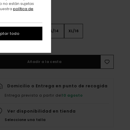
o no están sujetas
nuestra
política de
8
S/10
M/12
L/14
XL/16
ptar todo
er Guía De Tallas
Añadir a la cesta
Domicilio o Entrega en punto de recogida
Entrega prevista a partir del
10 agosto
Ver disponibilidad en tienda
Seleccione una talla