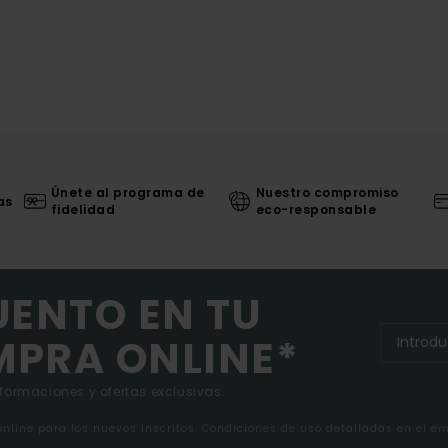
Únete al programa de
Nuestro compromiso
as
fidelidad
eco-responsable
UENTO EN TU
MPRA ONLINE*
nformaciones y ofertas exclusivas.
 online para los nuevos inscritos. Condiciones de uso detalladas en el e