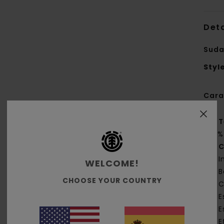
Deta
Suda
Styl
Cara
T
25%
C
I
WELCOME!
B
CHOOSE YOUR COUNTRY
C
E
E
E