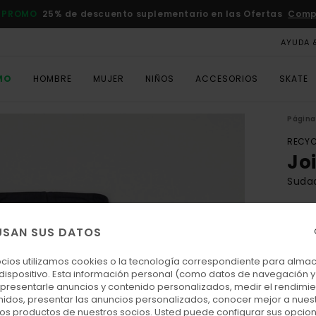
 PROMO
25% de descuento suplementario en las Ofertas
Comp
AYUDA 
MO
HOMBRE
MUJER
NIÑOS
ACCESORIOS
SKATE
Página 
RECYC
Jo
Suda
ECO-
60,
USAN SUS DATOS
ocios utilizamos cookies o la tecnología correspondiente para alm
 dispositivo. Esta información personal (como datos de navegación y 
Colo
: presentarle anuncios y contenido personalizados, medir el rendimie
enidos, presentar las anuncios personalizados, conocer mejor a nues
 los productos de nuestros socios. Usted puede configurar sus opcio