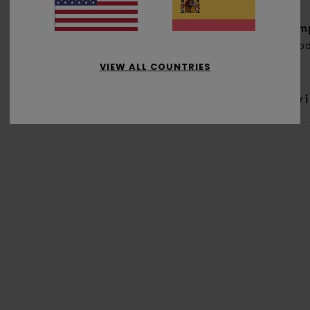
Com
algod
VIEW ALL COUNTRIES
Env