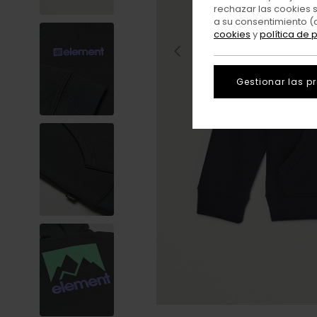
rechazar las cookies 
a su consentimiento (
cookies
y
política de 
Gestionar las p