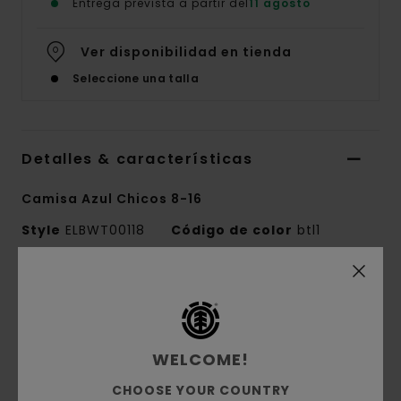
Entrega prevista a partir del
11 agosto
Ver disponibilidad en tienda
Seleccione una talla
Detalles & características
Camisa Azul Chicos 8-16
Style
ELBWT00118
Código de color
btl1
Características
Tejido:
60% algodón orgánico, 40% algodón,
tejido de cuadros teñidos en hilo [165 g/m2]
WELCOME!
Corte:
corte Regular
CHOOSE YOUR COUNTRY
Cuello con botones