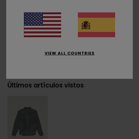
Bolsillo en el pecho
Etiqueta Element Co. en el bajo a la izquierda
Composición
[Tejido principal] 100% algodón
orgánico
VIEW ALL COUNTRIES
Envíos y Devoluciones
Últimos artículos vistos