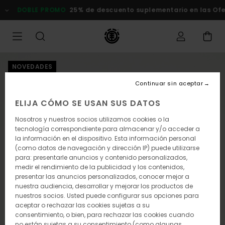
Pasar
DOBLE PROMO
25% de descuento suplementario en las Ofert
a
la
información
del
producto
NOVEDADES
Continuar sin aceptar
ELIJA CÓMO SE USAN SUS DATOS
Nosotros y nuestros socios utilizamos cookies o la
tecnología correspondiente para almacenar y/o acceder a
la información en el dispositivo. Esta información personal
(como datos de navegación y dirección IP) puede utilizarse
para: presentarle anuncios y contenido personalizados,
medir el rendimiento de la publicidad y los contenidos,
presentar las anuncios personalizados, conocer mejor a
nuestra audiencia, desarrollar y mejorar los productos de
nuestros socios. Usted puede configurar sus opciones para
aceptar o rechazar las cookies sujetas a su
consentimiento, o bien, para rechazar las cookies cuando
no están sujetas a su consentimiento (como algunas