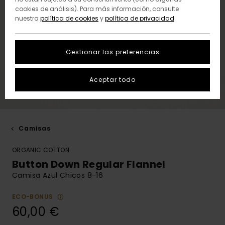
cookies de análisis). Para más información, consulte
nuestra
política de cookies
y
política de privacidad
Gestionar las preferencias
Aceptar todo
Camisas
ORGANIC COTTON
Button Down Regular Flannel
Camisa Azul Chicos 8-16
ECO-BONUS
60,00 €