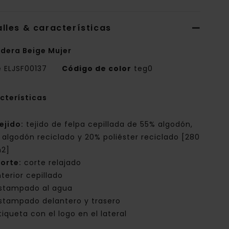
lles & características
dera Beige Mujer
e
ELJSF00137
Código de color
teg0
cterísticas
ejido:
tejido de felpa cepillada de 55% algodón,
 algodón reciclado y 20% poliéster reciclado [280
2]
orte:
corte relajado
nterior cepillado
stampado al agua
stampado delantero y trasero
tiqueta con el logo en el lateral