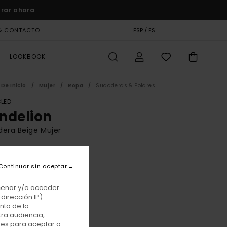
rar ahora
& CONTACTO
TARJETA DE REGALO
ESP / ES
TIENDAS
LOOKBOOK
De Inicio
Mujer
Ropa
Sudaderas & Polares
LED
ndelion
era Beige Mujer
BONUS
00 €
Continuar sin aceptar
acenar y/o acceder
dirección IP)
Oat Milk
r
nto de la
tra audiencia,
nes para aceptar o