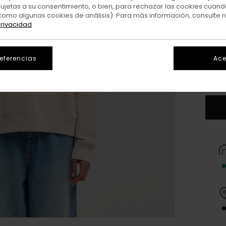
sujetas a su consentimiento, o bien, para rechazar las cookies cuand
como algunas cookies de análisis). Para más información, consulte 
privacidad
X
referencias
Ace
V