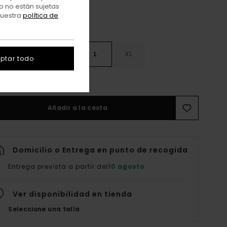
o no están sujetas
nuestra
política de
S
S
M
L
XL
ptar todo
er Guía De Tallas
Añadir a la cesta
Domicilio o Entrega en punto de recogida
Entrega prevista a partir del
10 agosto
Ver disponibilidad en tienda
Seleccione una talla