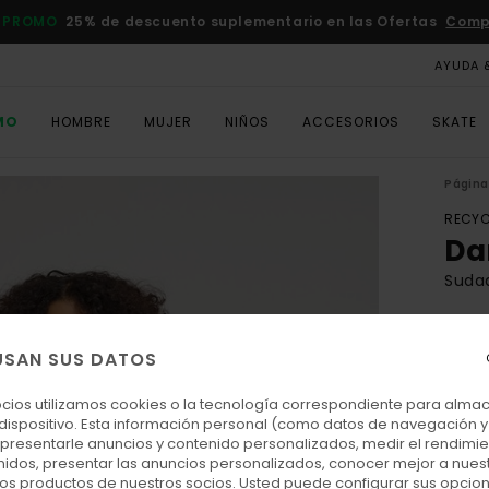
 PROMO
25% de descuento suplementario en las Ofertas
Comp
AYUDA 
MO
HOMBRE
MUJER
NIÑOS
ACCESORIOS
SKATE
Página 
RECYC
Da
Sudad
ECO-
65,
USAN SUS DATOS
ocios utilizamos cookies o la tecnología correspondiente para alm
 dispositivo. Esta información personal (como datos de navegación y 
Colo
: presentarle anuncios y contenido personalizados, medir el rendimie
enidos, presentar las anuncios personalizados, conocer mejor a nues
 los productos de nuestros socios. Usted puede configurar sus opcio