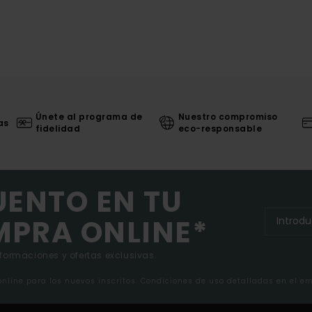
Únete al programa de
Nuestro compromiso
as
fidelidad
eco-responsable
UENTO EN TU
MPRA ONLINE*
nformaciones y ofertas exclusivas.
 online para los nuevos inscritos. Condiciones de uso detalladas en el e