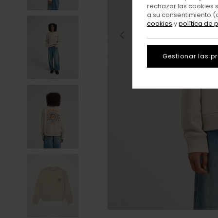
rechazar las cookies 
a su consentimiento (
cookies
y
política de 
Gestionar las p