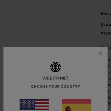
Deta
Suda
Styl
Cara
T
25%
g/m
WELCOME!
C
I
CHOOSE YOUR COUNTRY
E
E
E