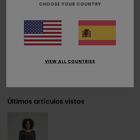
CHOOSE YOUR COUNTRY
Bajo y puños en punto canalé
Cierre frontal con botones
Etiqueta Element Co. en el bajo
Etiqueta lateral con el icono del árbol
Composición
[Tejido principal] 67 % nailon
reciclado, 33 % algodón
VIEW ALL COUNTRIES
Envíos y Devoluciones
Últimos artículos vistos