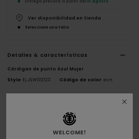
Entrega prevista a partir del
10 agosto
Ver disponibilidad en tienda
Seleccione una talla
Detalles & características
Cárdigan de punto Azul Mujer
Style
ELJSW00123
Código de color
ecn
Características
Tejido:
punto jacquard de 67% nailon
reciclado y 33% algodón [galga 7]
Corte:
corte crop
WELCOME!
Cuello redondo