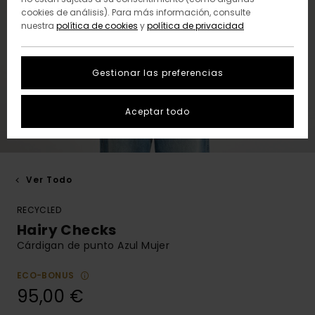
cookies de análisis). Para más información, consulte
nuestra
política de cookies
y
política de privacidad
Gestionar las preferencias
Aceptar todo
Ver Todo
RECYCLED
Hairy Checks
Cárdigan de punto Azul Mujer
ECO-BONUS
95,00 €