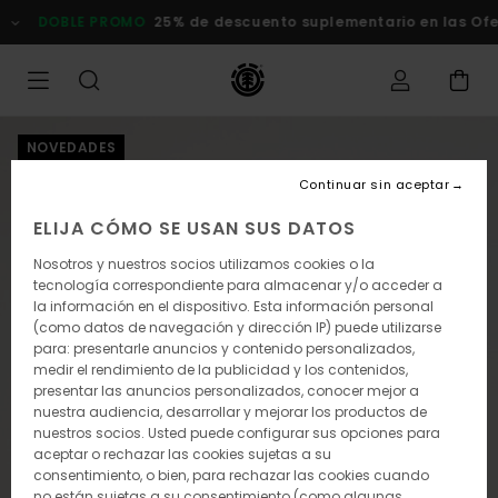
Pasar
DOBLE PROMO
25% de descuento suplementario en las Ofert
a
la
información
del
producto
NOVEDADES
Continuar sin aceptar
ELIJA CÓMO SE USAN SUS DATOS
Nosotros y nuestros socios utilizamos cookies o la
tecnología correspondiente para almacenar y/o acceder a
la información en el dispositivo. Esta información personal
(como datos de navegación y dirección IP) puede utilizarse
para: presentarle anuncios y contenido personalizados,
medir el rendimiento de la publicidad y los contenidos,
presentar las anuncios personalizados, conocer mejor a
nuestra audiencia, desarrollar y mejorar los productos de
nuestros socios. Usted puede configurar sus opciones para
aceptar o rechazar las cookies sujetas a su
consentimiento, o bien, para rechazar las cookies cuando
no están sujetas a su consentimiento (como algunas