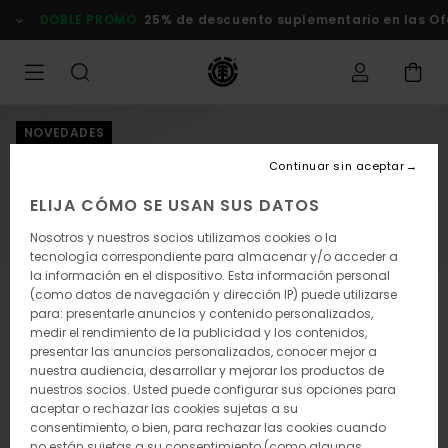
Pasar
DOBLE PROMO
25% de descuento suplementario en las Ofer
a
la
información
del
producto
NOVEDADES
Continuar sin aceptar
ELIJA CÓMO SE USAN SUS DATOS
Nosotros y nuestros socios utilizamos cookies o la
tecnología correspondiente para almacenar y/o acceder a
la información en el dispositivo. Esta información personal
(como datos de navegación y dirección IP) puede utilizarse
para: presentarle anuncios y contenido personalizados,
medir el rendimiento de la publicidad y los contenidos,
presentar las anuncios personalizados, conocer mejor a
nuestra audiencia, desarrollar y mejorar los productos de
nuestros socios. Usted puede configurar sus opciones para
aceptar o rechazar las cookies sujetas a su
consentimiento, o bien, para rechazar las cookies cuando
no están sujetas a su consentimiento (como algunas