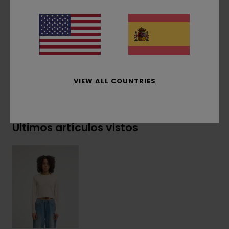
Etiqueta con el logo en el lateral
Composición
[Tejido principal] 95% Algodón
Orgánico, 5% elastano
VIEW ALL COUNTRIES
Envíos y Devoluciones
Últimos artículos vistos