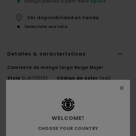
Entrega prevista a partir del
10 agosto
Ver disponibilidad en tienda
Seleccione una talla
Detalles & características
Camiseta de manga larga Beige Mujer
Style
ELJKT00132
Código de color
teg0
Características
Tejido:
canalé de 95% algodón orgánico y 5%
WELCOME!
elastano [220 g/m2]
Corte:
corte crop
CHOOSE YOUR COUNTRY
Cuello redondo