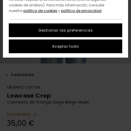
cookies de análisis). Para más información, consulte
nuestra
política de cookies
y
política de privacidad
Gestionar las preferencias
Aceptar todo
Camisetas
ORGANIC COTTON
Lowcase Crop
Camiseta de manga larga Beige Mujer
ECO-BONUS
35,00 €