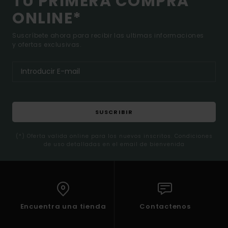
TU PRIMERA COMPRA
ONLINE*
Suscríbete ahora para recibir las ultimas informaciones
y ofertas exclusivas.
SUSCRIBIR
(*) Oferta valida online para los nuevos inscritos. Condiciones
de uso detalladas en el email de bienvenida
Encuentra una tienda
Contactenos