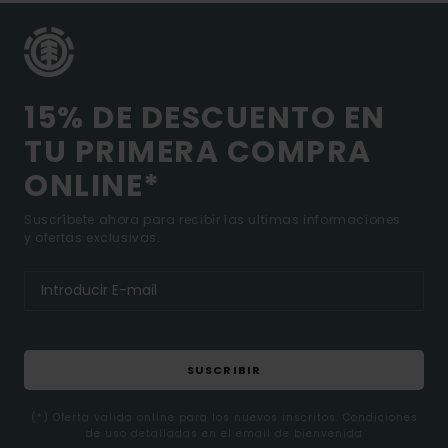
15% DE DESCUENTO EN
TU PRIMERA COMPRA
ONLINE*
Suscríbete ahora para recibir las ultimas informaciones
y ofertas exclusivas.
SUSCRIBIR
(*) Oferta valida online para los nuevos inscritos. Condiciones
de uso detalladas en el email de bienvenida