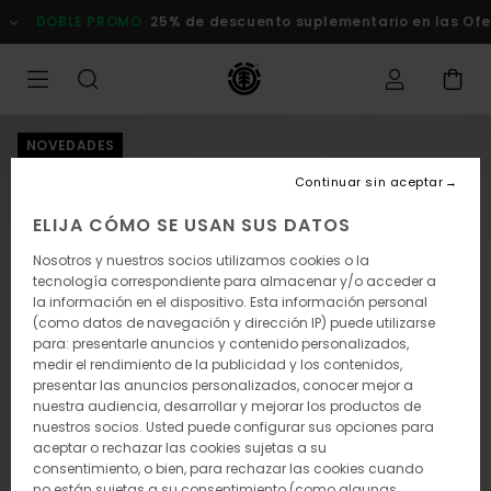
Pasar
DOBLE PROMO
25% de descuento suplementario en las Ofert
a
la
información
del
producto
NOVEDADES
Continuar sin aceptar
ELIJA CÓMO SE USAN SUS DATOS
Nosotros y nuestros socios utilizamos cookies o la
tecnología correspondiente para almacenar y/o acceder a
la información en el dispositivo. Esta información personal
(como datos de navegación y dirección IP) puede utilizarse
para: presentarle anuncios y contenido personalizados,
medir el rendimiento de la publicidad y los contenidos,
presentar las anuncios personalizados, conocer mejor a
nuestra audiencia, desarrollar y mejorar los productos de
nuestros socios. Usted puede configurar sus opciones para
aceptar o rechazar las cookies sujetas a su
consentimiento, o bien, para rechazar las cookies cuando
no están sujetas a su consentimiento (como algunas