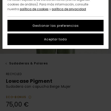
cookies de análisis). Para más información, consulte
nuestra
política de cookies
y
política de privacidad
Gestionar las preferencias
Aceptar todo
Sudaderas & Polares
RECYCLED
Lowcase Pigment
Sudadera con capucha Beige Mujer
ECO-BONUS
75,00 €