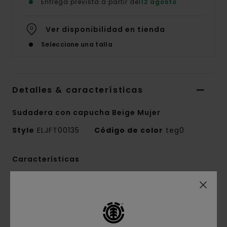
Entrega prevista a partir del
12 agosto
Ver disponibilidad en tienda
Seleccione una talla
Detalles & características
Sudadera con capucha Beige Mujer
Style
ELJFT00135
Código de color
teg0
Características
Tejido:
tejido de felpa cepillada de 50%
algodón reciclado, 30% algodón y 20% poliéster
reciclado [350 g/m2]
Corte:
corte relajado