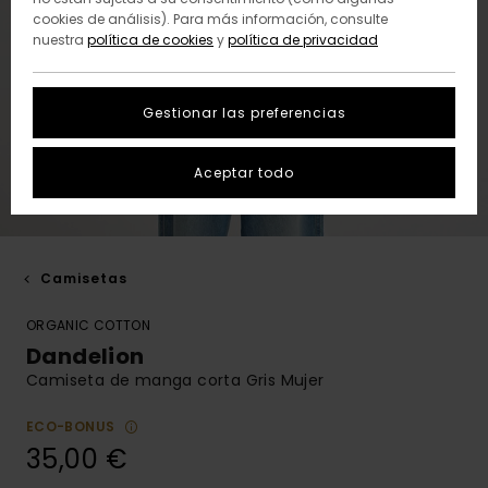
cookies de análisis). Para más información, consulte
nuestra
política de cookies
y
política de privacidad
Gestionar las preferencias
Aceptar todo
Camisetas
ORGANIC COTTON
Dandelion
Camiseta de manga corta Gris Mujer
ECO-BONUS
35,00 €