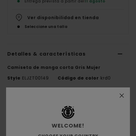
Entrega prevista a partir del
11 agosto
Ver disponibilidad en tienda
Seleccione una talla
Detalles & características
Camiseta de manga corta Gris Mujer
Style
ELJZT00149
Código de color
krd0
Características
Tejido:
punto jersey de 100% algodón
orgánico [180 g/m2]
WELCOME!
Corte:
corte cuadrado
Cuello redondo