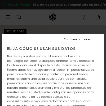
Pasar
DOBLE PROMO
25% de descuento suplementario en las Ofert
a
la
información
del
producto
NOVEDADES
Continuar sin aceptar
ELIJA CÓMO SE USAN SUS DATOS
Nosotros y nuestros socios utilizamos cookies o la
tecnología correspondiente para almacenar y/o acceder a
la información en el dispositivo. Esta información personal
(como datos de navegación y dirección IP) puede utilizarse
para: presentarle anuncios y contenido personalizados,
medir el rendimiento de la publicidad y los contenidos,
presentar las anuncios personalizados, conocer mejor a
nuestra audiencia, desarrollar y mejorar los productos de
nuestros socios. Usted puede configurar sus opciones para
aceptar o rechazar las cookies sujetas a su
consentimiento, o bien, para rechazar las cookies cuando
no están sujetas a su consentimiento (como algunas