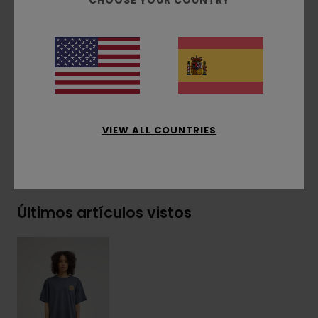
CHOOSE YOUR COUNTRY
Estampado al agua
Estampado delantero y trasero
Etiqueta con el logo en el lateral
Composición
[Tejido principal] 100% algodón
orgánico
VIEW ALL COUNTRIES
Envíos y Devoluciones
Últimos artículos vistos