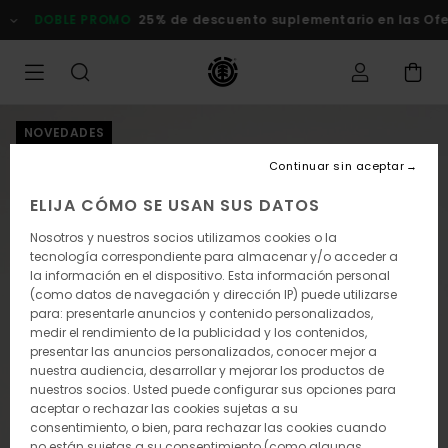
Pasar
DOBLE PROMO
25% de descuento suplementario en las Ofert
a
la
información
del
producto
NOVEDADES
Continuar sin aceptar
ELIJA CÓMO SE USAN SUS DATOS
Nosotros y nuestros socios utilizamos cookies o la
tecnología correspondiente para almacenar y/o acceder a
la información en el dispositivo. Esta información personal
(como datos de navegación y dirección IP) puede utilizarse
para: presentarle anuncios y contenido personalizados,
medir el rendimiento de la publicidad y los contenidos,
presentar las anuncios personalizados, conocer mejor a
nuestra audiencia, desarrollar y mejorar los productos de
nuestros socios. Usted puede configurar sus opciones para
aceptar o rechazar las cookies sujetas a su
consentimiento, o bien, para rechazar las cookies cuando
no están sujetas a su consentimiento (como algunas