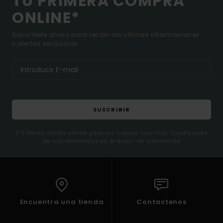
TU PRIMERA COMPRA
ONLINE*
Suscríbete ahora para recibir las ultimas informaciones
y ofertas exclusivas.
SUSCRIBIR
(*) Oferta valida online para los nuevos inscritos. Condiciones
de uso detalladas en el email de bienvenida
Encuentra una tienda
Contactenos