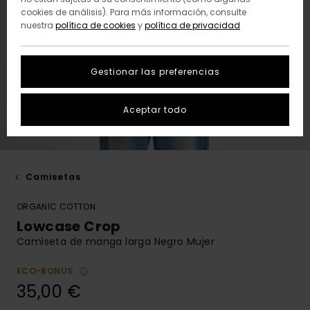
cookies de análisis). Para más información, consulte
nuestra
política de cookies
y
política de privacidad
Gestionar las preferencias
Aceptar todo
Camisetas
ORGANIC COTTON
Lowcase Crop
Camiseta de manga larga Negro Mujer
ECO-BONUS
35,00 €