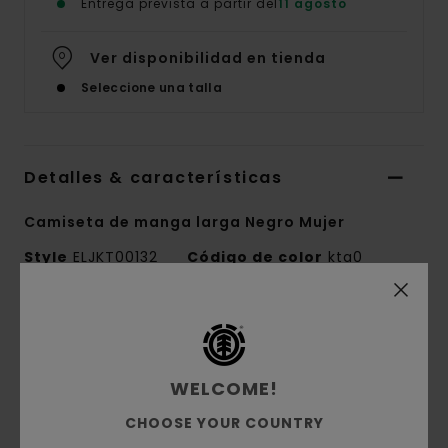
Entrega prevista a partir del
11 agosto
Ver disponibilidad en tienda
Seleccione una talla
Detalles & características
Camiseta de manga larga Negro Mujer
Style
ELJKT00132
Código de color
kta0
Características
Tejido:
canalé de 95% algodón orgánico y 5%
WELCOME!
elastano [220 g/m2]
Corte:
corte crop
CHOOSE YOUR COUNTRY
Cuello redondo